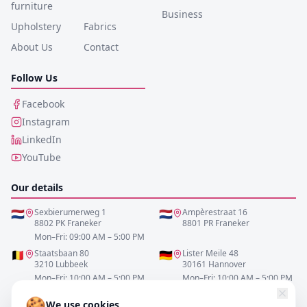
furniture
Business
Upholstery
Fabrics
About Us
Contact
Follow Us
Facebook
Instagram
LinkedIn
YouTube
Our details
🇳🇱
Sexbierumerweg 1
🇳🇱
Ampèrestraat 16
8802 PK Franeker
8801 PR Franeker
Mon–Fri: 09:00 AM – 5:00 PM
🇧🇪
Staatsbaan 80
🇩🇪
Lister Meile 48
3210 Lubbeek
30161 Hannover
Mon–Fri: 10:00 AM – 5:00 PM
Mon–Fri: 10:00 AM – 5:00 PM
🍪
We use cookies