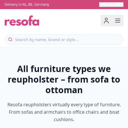
Delivery in NL, BE, Germany
Language
:
EN
▼
All furniture types we
reupholster – from sofa to
ottoman
Resofa reupholsters virtually every type of furniture.
From sofas and armchairs to office chairs and boat
cushions.