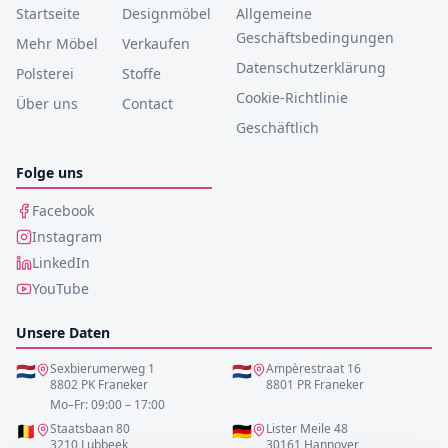
Startseite
Designmöbel
Allgemeine
Geschäftsbedingungen
Mehr Möbel
Verkaufen
Datenschutzerklärung
Polsterei
Stoffe
Cookie-Richtlinie
Über uns
Contact
Geschäftlich
Folge uns
Facebook
Instagram
LinkedIn
YouTube
Unsere Daten
🇳🇱
Sexbierumerweg 1
🇳🇱
Ampèrestraat 16
8802 PK Franeker
8801 PR Franeker
Mo–Fr: 09:00 – 17:00
🇧🇪
Staatsbaan 80
🇩🇪
Lister Meile 48
3210 Lubbeek
30161 Hannover