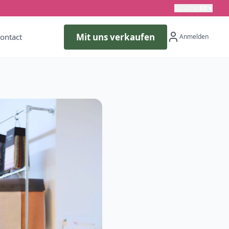
Sprache
:
DE
▼
Mit uns verkaufen
ontact
Anmelden