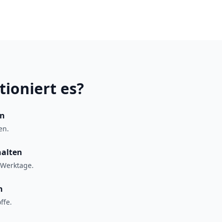
tioniert es?
en
en.
halten
 Werktage.
n
ffe.