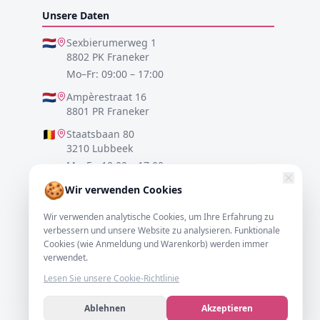
Unsere Daten
🇳🇱
Sexbierumerweg 1
8802 PK Franeker
Mo–Fr: 09:00 – 17:00
🇳🇱
Ampèrestraat 16
8801 PR Franeker
🇧🇪
Staatsbaan 80
3210 Lubbeek
Mo–Fr: 10:00 – 17:00
🍪
🇩🇪
Lister Meile 48
Wir verwenden Cookies
30161 Hannover
Wir verwenden analytische Cookies, um Ihre Erfahrung zu
Mo–Fr: 10:00 – 17:00
verbessern und unsere Website zu analysieren. Funktionale
Cookies (wie Anmeldung und Warenkorb) werden immer
0517-700521
verwendet.
info@resofa.nl
Lesen Sie unsere Cookie-Richtlinie
Ablehnen
Akzeptieren