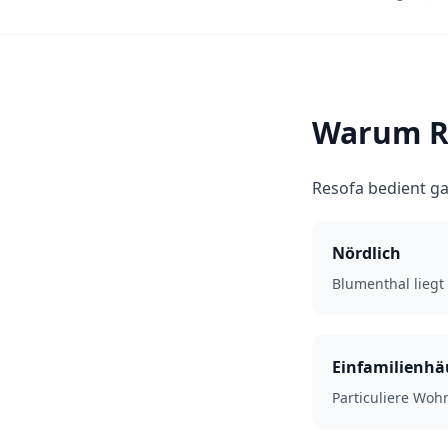
Warum R
Resofa bedient g
Nördlich
Blumenthal lieg
Einfamilienhä
Particuliere Wo