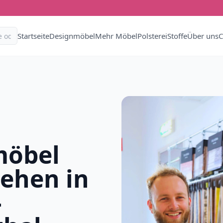
Startseite
Designmöbel
Mehr Möbel
Polsterei
Stoffe
Über uns
C
möbel
iehen in
-