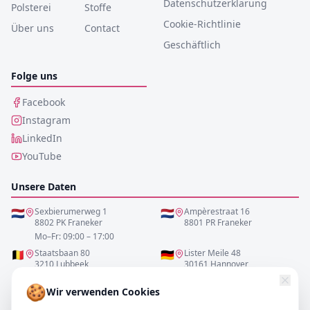
Datenschutzerklärung
Polsterei
Stoffe
Cookie-Richtlinie
Über uns
Contact
Geschäftlich
Folge uns
Facebook
Instagram
LinkedIn
YouTube
Unsere Daten
🇳🇱
Sexbierumerweg 1
🇳🇱
Ampèrestraat 16
8802 PK Franeker
8801 PR Franeker
Mo–Fr: 09:00 – 17:00
🇧🇪
Staatsbaan 80
🇩🇪
Lister Meile 48
3210 Lubbeek
30161 Hannover
Mo–Fr: 10:00 – 17:00
Mo–Fr: 10:00 – 17:00
🍪
Wir verwenden Cookies