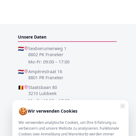
Unsere Daten
🇳🇱
Sexbierumerweg 1
8802 PK Franeker
Mo–Fr: 09:00 – 17:00
🇳🇱
Ampèrestraat 16
8801 PR Franeker
🇧🇪
Staatsbaan 80
3210 Lubbeek
Mo–Fr: 10:00 – 17:00
🍪
🇩🇪
Lister Meile 48
Wir verwenden Cookies
30161 Hannover
Wir verwenden analytische Cookies, um Ihre Erfahrung zu
Mo–Fr: 10:00 – 17:00
verbessern und unsere Website zu analysieren. Funktionale
Cookies (wie Anmeldung und Warenkorb) werden immer