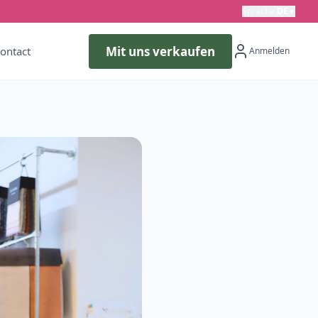
Sprache
:
DE
▼
Mit uns verkaufen
ontact
Anmelden