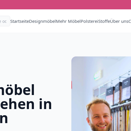
Startseite
Designmöbel
Mehr Möbel
Polsterei
Stoffe
Über uns
C
möbel
iehen in
rn