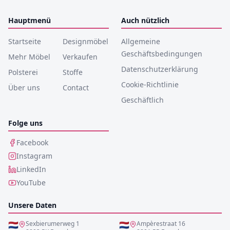
Hauptmenü
Auch nützlich
Startseite
Designmöbel
Allgemeine
Geschäftsbedingungen
Mehr Möbel
Verkaufen
Datenschutzerklärung
Polsterei
Stoffe
Cookie-Richtlinie
Über uns
Contact
Geschäftlich
Folge uns
Facebook
Instagram
LinkedIn
YouTube
Unsere Daten
🇳🇱
Sexbierumerweg 1
🇳🇱
Ampèrestraat 16