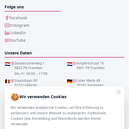
Folge uns
Facebook
Instagram
LinkedIn
YouTube
Unsere Daten
🇳🇱
Sexbierumerweg 1
🇳🇱
Ampèrestraat 16
8802 PK Franeker
8801 PR Franeker
Mo–Fr: 09:00 – 17:00
🇧🇪
Staatsbaan 80
🇩🇪
Lister Meile 48
3210 Lubbeek
30161 Hannover
Mo–Fr: 10:00 – 17:00
Mo–Fr: 10:00 – 17:00
🍪
Wir verwenden Cookies
0517-700521
Wir verwenden analytische Cookies, um Ihre Erfahrung zu
verbessern und unsere Website zu analysieren. Funktionale
info@resofa.nl
Cookies (wie Anmeldung und Warenkorb) werden immer
verwendet.