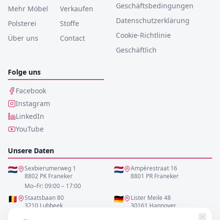
Geschäftsbedingungen
Mehr Möbel
Verkaufen
Datenschutzerklärung
Polsterei
Stoffe
Cookie-Richtlinie
Über uns
Contact
Geschäftlich
Folge uns
Facebook
Instagram
LinkedIn
YouTube
Unsere Daten
🇳🇱
Sexbierumerweg 1
🇳🇱
Ampèrestraat 16
8802 PK Franeker
8801 PR Franeker
Mo–Fr: 09:00 – 17:00
🇧🇪
Staatsbaan 80
🇩🇪
Lister Meile 48
3210 Lubbeek
30161 Hannover
Mo–Fr: 10:00 – 17:00
Mo–Fr: 10:00 – 17:00