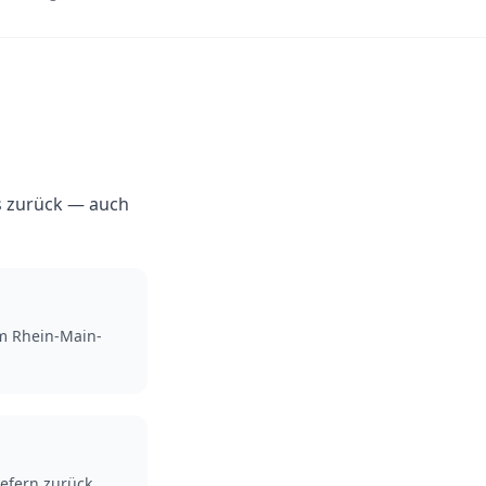
es zurück — auch
m Rhein-Main-
efern zurück.