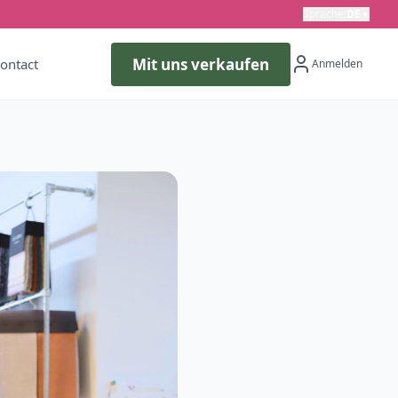
Sprache
:
DE
▼
Mit uns verkaufen
ontact
Anmelden