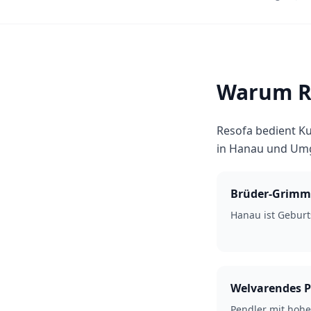
Warum R
Resofa bedient Ku
in Hanau und Um
Brüder-Grimm
Hanau ist Geburt
Welvarendes 
Pendler mit hoh