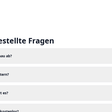
estellte Fragen
nau ab?
tern?
t es?
 kostenlos?