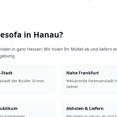
esofa in Hanau?
nden in ganz Hessen. Wir holen Ihr Möbel ab und liefern 
gebung.
-Stadt
Nahe Frankfurt
sstadt der Brüder Grimm.
Welvarende Forensenstadt i
Gebiet.
Publikum
Abholen & Liefern
em Einkommen.
Wir holen in Hanau ab und li