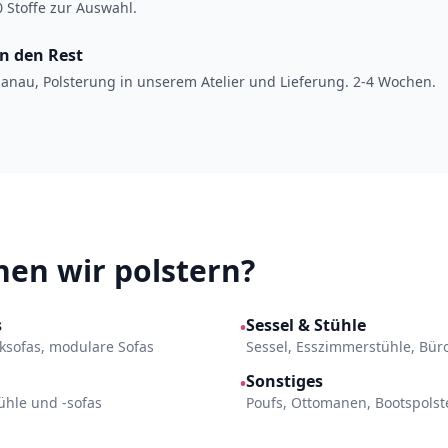
 Stoffe zur Auswahl.
en den Rest
anau, Polsterung in unserem Atelier und Lieferung. 2-4 Wochen.
en wir polstern?
s
Sessel & Stühle
•
Ecksofas, modulare Sofas
Sessel, Esszimmerstühle, Bür
Sonstiges
•
ühle und -sofas
Poufs, Ottomanen, Bootspols