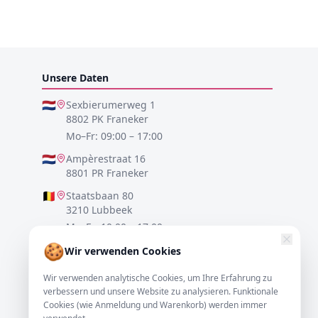
Unsere Daten
🇳🇱
Sexbierumerweg 1
8802 PK Franeker
Mo–Fr: 09:00 – 17:00
🇳🇱
Ampèrestraat 16
8801 PR Franeker
🇧🇪
Staatsbaan 80
3210 Lubbeek
Mo–Fr: 10:00 – 17:00
🍪
🇩🇪
Lister Meile 48
Wir verwenden Cookies
30161 Hannover
Wir verwenden analytische Cookies, um Ihre Erfahrung zu
Mo–Fr: 10:00 – 17:00
verbessern und unsere Website zu analysieren. Funktionale
Cookies (wie Anmeldung und Warenkorb) werden immer
0517-700521