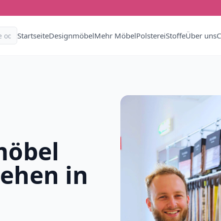
Startseite
Designmöbel
Mehr Möbel
Polsterei
Stoffe
Über uns
C
möbel
iehen in