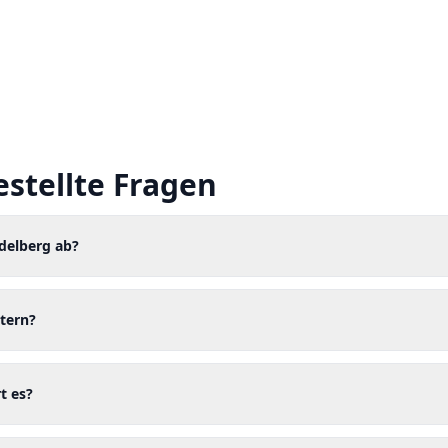
estellte Fragen
idelberg ab?
tern?
t es?