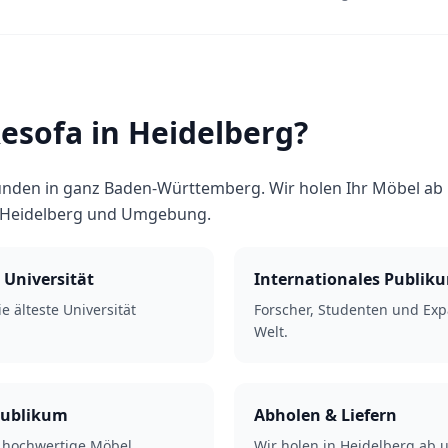
sofa in Heidelberg?
nden in ganz Baden-Württemberg. Wir holen Ihr Möbel ab u
 Heidelberg und Umgebung.
Universität
Internationales Publik
e älteste Universität
Forscher, Studenten und Expa
Welt.
Publikum
Abholen & Liefern
n hochwertige Möbel
Wir holen in Heidelberg ab u