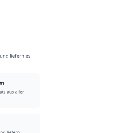
nd liefern es
um
ts aus aller
nd liefern