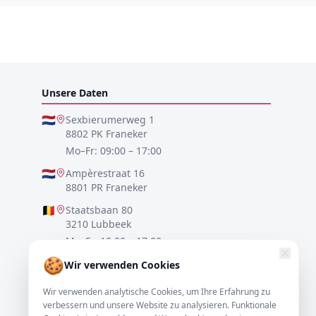
Unsere Daten
🇳🇱
Sexbierumerweg 1
8802 PK Franeker
Mo–Fr: 09:00 – 17:00
🇳🇱
Ampèrestraat 16
8801 PR Franeker
🇧🇪
Staatsbaan 80
3210 Lubbeek
Mo–Fr: 10:00 – 17:00
🍪
🇩🇪
Lister Meile 48
Wir verwenden Cookies
30161 Hannover
Wir verwenden analytische Cookies, um Ihre Erfahrung zu
Mo–Fr: 10:00 – 17:00
verbessern und unsere Website zu analysieren. Funktionale