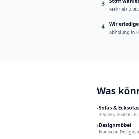
Stoff wähle
3
Mehr als 2.000
Wir erledig
4
Abholung in H
Was könn
Sofas & Ecksofa
•
2-Sitzer, 3-Sitzer, 
Designmöbel
•
Ikonische Designst