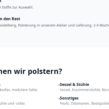
n
 Stoffe zur Auswahl.
en den Rest
eidelberg, Polsterung in unserem Atelier und Lieferung. 2-4 Woch
en wir polstern?
s
Sessel & Stühle
•
Ecksofas, modulare Sofas
Sessel, Esszimmerstühle, Bür
Sonstiges
•
ühle und -sofas
Poufs, Ottomanen, Bootspols