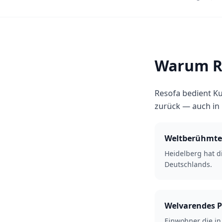
Warum Re
Resofa bedient Ku
zurück — auch in
Weltberühmte 
Heidelberg hat di
Deutschlands.
Welvarendes 
Einwohner die i