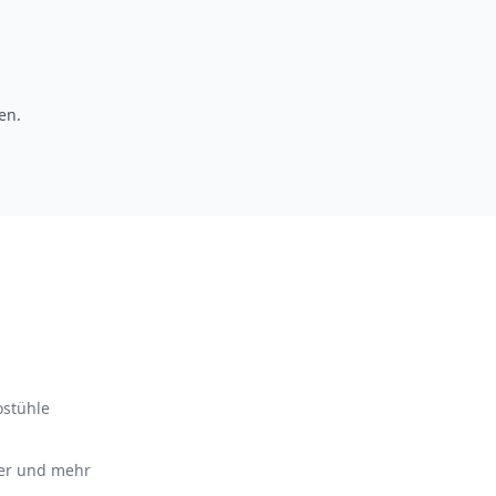
en.
ostühle
ter und mehr