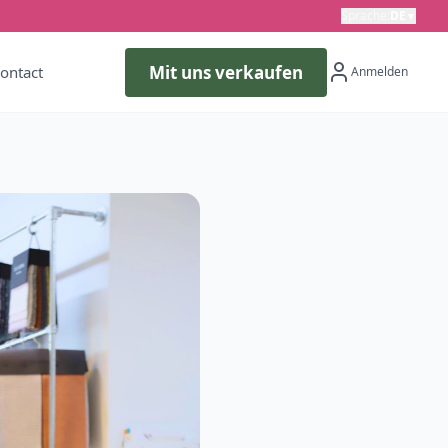
Sprache
:
DE
▼
Mit uns verkaufen
ontact
Anmelden