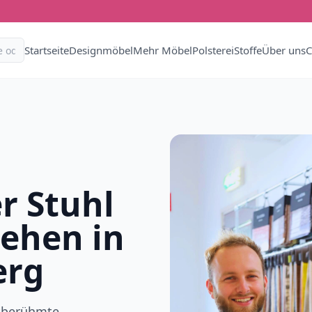
Startseite
Designmöbel
Mehr Möbel
Polsterei
Stoffe
Über uns
C
r Stuhl
iehen in
erg
ltberühmte