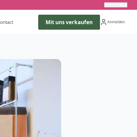
Sprache
:
DE
▼
Mit uns verkaufen
ontact
Anmelden