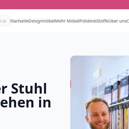
Startseite
Designmöbel
Mehr Möbel
Polsterei
Stoffe
Über uns
C
r Stuhl
iehen in