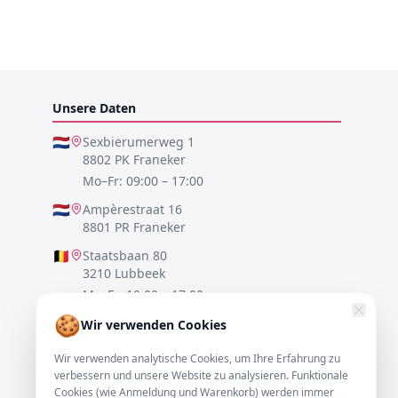
Unsere Daten
🇳🇱
Sexbierumerweg 1
8802 PK Franeker
Mo–Fr: 09:00 – 17:00
🇳🇱
Ampèrestraat 16
8801 PR Franeker
🇧🇪
Staatsbaan 80
3210 Lubbeek
Mo–Fr: 10:00 – 17:00
🍪
🇩🇪
Lister Meile 48
Wir verwenden Cookies
30161 Hannover
Wir verwenden analytische Cookies, um Ihre Erfahrung zu
Mo–Fr: 10:00 – 17:00
verbessern und unsere Website zu analysieren. Funktionale
Cookies (wie Anmeldung und Warenkorb) werden immer