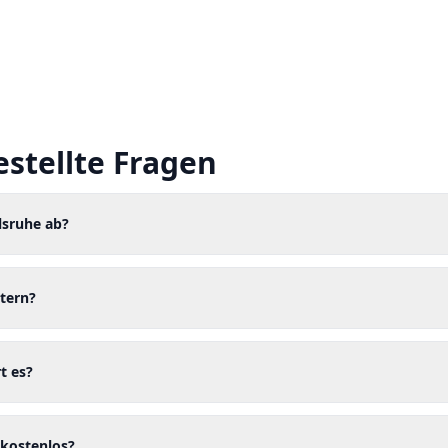
estellte Fragen
lsruhe ab?
tern?
t es?
 kostenlos?