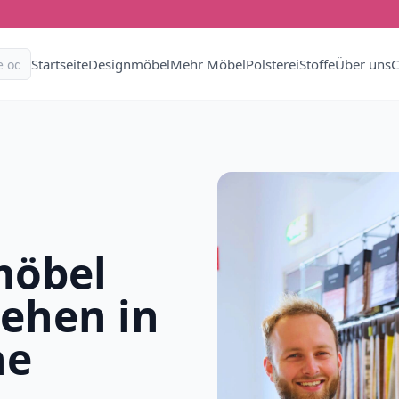
Startseite
Designmöbel
Mehr Möbel
Polsterei
Stoffe
Über uns
C
möbel
iehen in
he