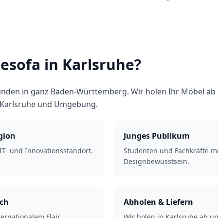
sofa in Karlsruhe?
nden in ganz Baden-Württemberg. Wir holen Ihr Möbel ab u
 Karlsruhe und Umgebung.
gion
Junges Publikum
 IT- und Innovationsstandort.
Studenten und Fachkräfte mi
Designbewusstsein.
ich
Abholen & Liefern
ernationalem Flair.
Wir holen in Karlsruhe ab un