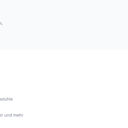
n.
ostühle
ter und mehr