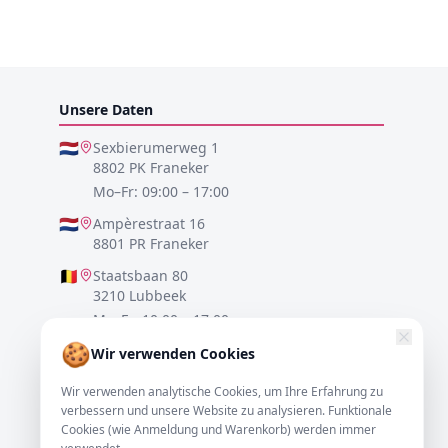
Unsere Daten
🇳🇱
Sexbierumerweg 1
8802 PK Franeker
Mo–Fr: 09:00 – 17:00
🇳🇱
Ampèrestraat 16
8801 PR Franeker
🇧🇪
Staatsbaan 80
3210 Lubbeek
Mo–Fr: 10:00 – 17:00
🍪
🇩🇪
Lister Meile 48
Wir verwenden Cookies
30161 Hannover
Wir verwenden analytische Cookies, um Ihre Erfahrung zu
Mo–Fr: 10:00 – 17:00
verbessern und unsere Website zu analysieren. Funktionale
Cookies (wie Anmeldung und Warenkorb) werden immer
0517-700521