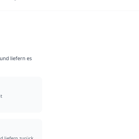
nd liefern es
t
d liefern zurück.