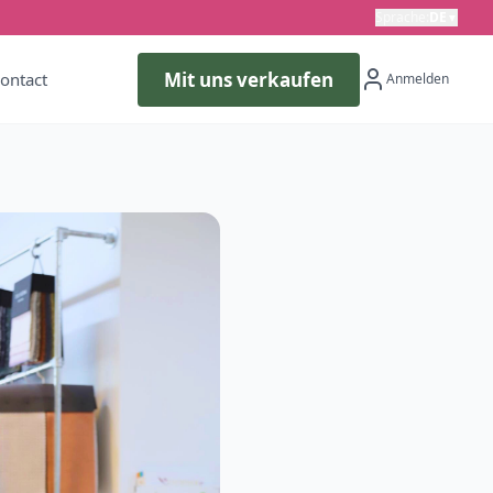
Sprache
:
DE
▼
Mit uns verkaufen
ontact
Anmelden