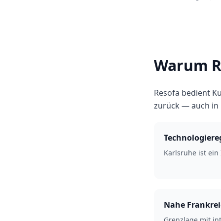
Warum Re
Resofa bedient Ku
zurück — auch in
Technologiere
Karlsruhe ist ein
Nahe Frankre
Grenzlage mit int