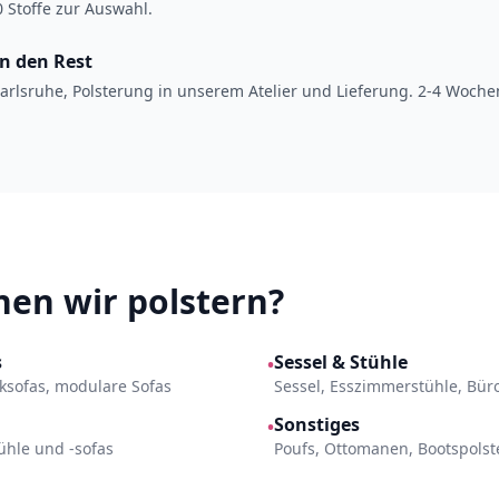
 Stoffe zur Auswahl.
en den Rest
arlsruhe, Polsterung in unserem Atelier und Lieferung. 2-4 Woche
en wir polstern?
s
Sessel & Stühle
•
Ecksofas, modulare Sofas
Sessel, Esszimmerstühle, Bür
Sonstiges
•
ühle und -sofas
Poufs, Ottomanen, Bootspols