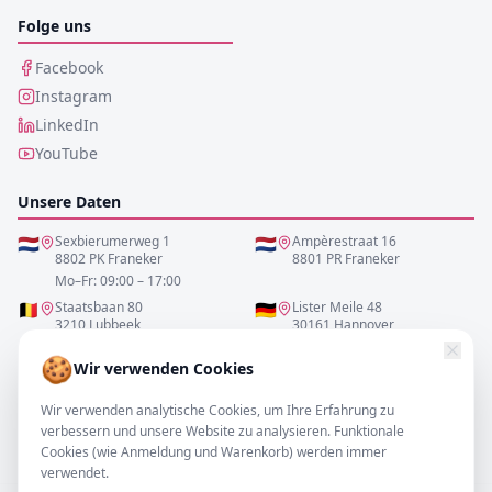
Folge uns
Facebook
Instagram
LinkedIn
YouTube
Unsere Daten
🇳🇱
Sexbierumerweg 1
🇳🇱
Ampèrestraat 16
8802 PK Franeker
8801 PR Franeker
Mo–Fr: 09:00 – 17:00
🇧🇪
Staatsbaan 80
🇩🇪
Lister Meile 48
3210 Lubbeek
30161 Hannover
Mo–Fr: 10:00 – 17:00
Mo–Fr: 10:00 – 17:00
🍪
Wir verwenden Cookies
0517-700521
Wir verwenden analytische Cookies, um Ihre Erfahrung zu
verbessern und unsere Website zu analysieren. Funktionale
info@resofa.nl
Cookies (wie Anmeldung und Warenkorb) werden immer
verwendet.