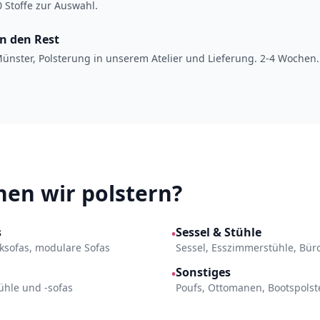
 Stoffe zur Auswahl.
en den Rest
ünster, Polsterung in unserem Atelier und Lieferung. 2-4 Wochen.
en wir polstern?
s
Sessel & Stühle
•
Ecksofas, modulare Sofas
Sessel, Esszimmerstühle, Bür
Sonstiges
•
ühle und -sofas
Poufs, Ottomanen, Bootspols