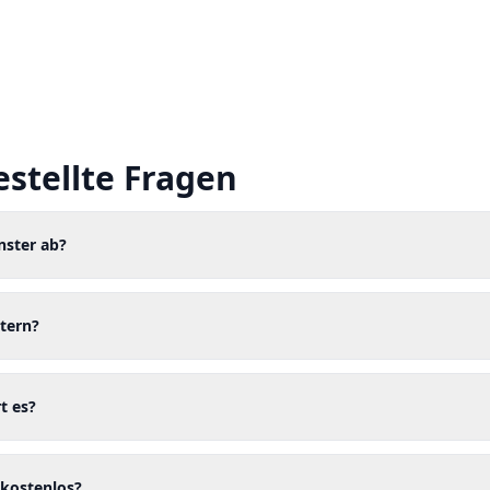
estellte Fragen
nster ab?
tern?
t es?
 kostenlos?