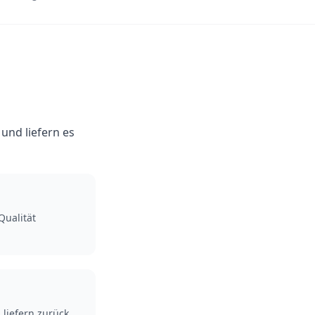
und liefern es
m
Qualität
liefern zurück.