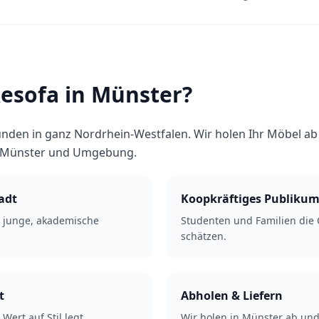
sofa in Münster?
nden in ganz Nordrhein-Westfalen. Wir holen Ihr Möbel ab 
n Münster und Umgebung.
adt
Koopkräftiges Publiku
e junge, akademische
Studenten und Familien die 
schätzen.
t
Abholen & Liefern
Wert auf Stil legt.
Wir holen in Münster ab und 