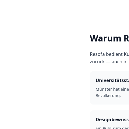
Warum Re
Resofa bedient Ku
zurück — auch i
Universitätsst
Münster hat ein
Bevölkerung.
Designbewuss
Ein Publikum das 