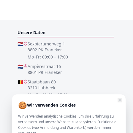
Unsere Daten
🇳🇱
Sexbierumerweg 1
8802 PK Franeker
Mo–Fr: 09:00 – 17:00
🇳🇱
Ampèrestraat 16
8801 PR Franeker
🇧🇪
Staatsbaan 80
3210 Lubbeek
Mo–Fr: 10:00 – 17:00
🍪
🇩🇪
Lister Meile 48
Wir verwenden Cookies
30161 Hannover
Wir verwenden analytische Cookies, um Ihre Erfahrung zu
Mo–Fr: 10:00 – 17:00
verbessern und unsere Website zu analysieren. Funktionale
Cookies (wie Anmeldung und Warenkorb) werden immer
0517-700521