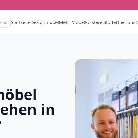
Startseite
Designmöbel
Mehr Möbel
Polsterei
Stoffe
Über uns
C
möbel
iehen in
r