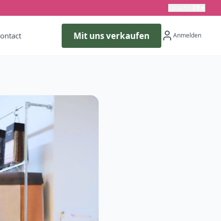
Sprache
:
DE
▼
Mit uns verkaufen
ontact
Anmelden