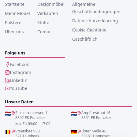
Startseite
Designmöbel
Allgemeine
Geschäftsbedingungen
Mehr Möbel
Verkaufen
Datenschutzerklärung
Polsterei
Stoffe
Cookie-Richtlinie
Über uns
Contact
Geschäftlich
Folge uns
Facebook
Instagram
LinkedIn
YouTube
Unsere Daten
🇳🇱
Sexbierumerweg 1
🇳🇱
Ampèrestraat 16
8802 PK Franeker
8801 PR Franeker
Mo–Fr: 09:00 – 17:00
🇧🇪
Staatsbaan 80
🇩🇪
Lister Meile 48
3210 Lubbeek
30161 Hannover