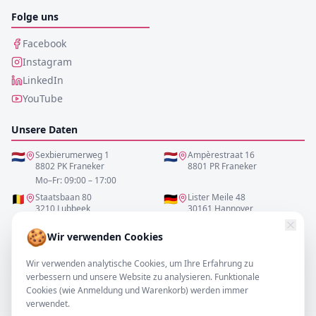
Folge uns
Facebook
Instagram
LinkedIn
YouTube
Unsere Daten
🇳🇱
Sexbierumerweg 1
🇳🇱
Ampèrestraat 16
8802 PK Franeker
8801 PR Franeker
Mo–Fr: 09:00 – 17:00
🇧🇪
Staatsbaan 80
🇩🇪
Lister Meile 48
3210 Lubbeek
30161 Hannover
Mo–Fr: 10:00 – 17:00
Mo–Fr: 10:00 – 17:00
🍪
Wir verwenden Cookies
0517-700521
Wir verwenden analytische Cookies, um Ihre Erfahrung zu
verbessern und unsere Website zu analysieren. Funktionale
info@resofa.nl
Cookies (wie Anmeldung und Warenkorb) werden immer
verwendet.