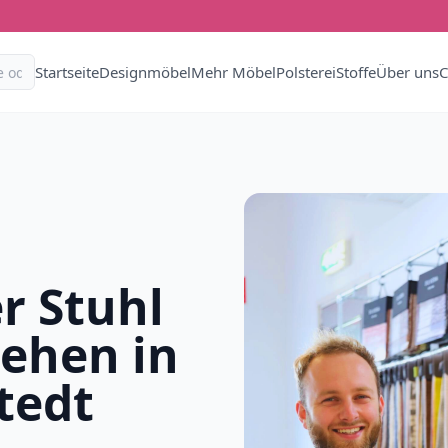
Startseite
Designmöbel
Mehr Möbel
Polsterei
Stoffe
Über uns
C
r Stuhl
iehen in
tedt