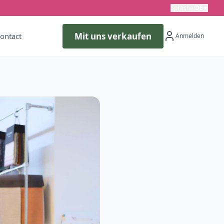
Sprache
:
DE
▼
Mit uns verkaufen
ontact
Anmelden