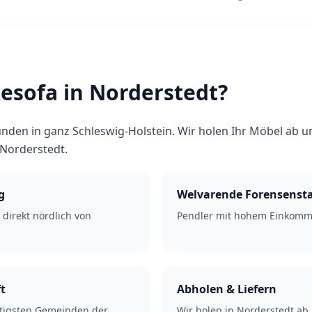
sofa in Norderstedt?
nden in ganz Schleswig-Holstein. Wir holen Ihr Möbel ab un
 Norderstedt.
g
Welvarende Forensenst
 direkt nördlich von
Pendler mit hohem Einkomm
t
Abholen & Liefern
ftigsten Gemeinden der
Wir holen in Norderstedt ab 