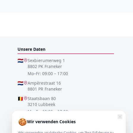
Unsere Daten
🇳🇱
Sexbierumerweg 1
8802 PK Franeker
Mo–Fr: 09:00 – 17:00
🇳🇱
Ampèrestraat 16
8801 PR Franeker
🇧🇪
Staatsbaan 80
3210 Lubbeek
Mo–Fr: 10:00 – 17:00
🍪
🇩🇪
Lister Meile 48
Wir verwenden Cookies
30161 Hannover
Wir verwenden analytische Cookies, um Ihre Erfahrung zu