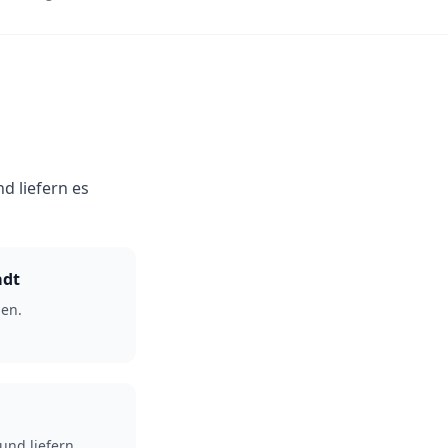
d liefern es
adt
en.
und liefern