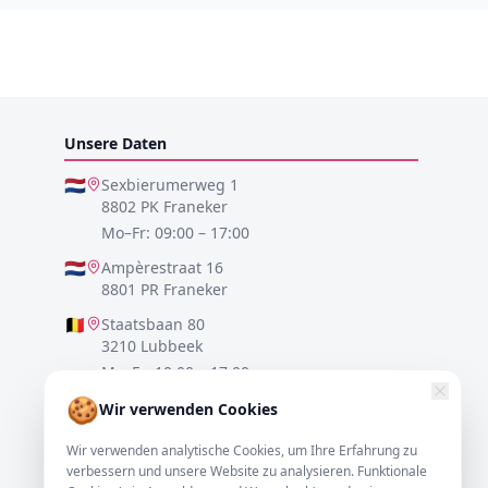
Unsere Daten
🇳🇱
Sexbierumerweg 1
8802 PK Franeker
Mo–Fr: 09:00 – 17:00
🇳🇱
Ampèrestraat 16
8801 PR Franeker
🇧🇪
Staatsbaan 80
3210 Lubbeek
Mo–Fr: 10:00 – 17:00
🍪
🇩🇪
Lister Meile 48
Wir verwenden Cookies
30161 Hannover
Wir verwenden analytische Cookies, um Ihre Erfahrung zu
Mo–Fr: 10:00 – 17:00
verbessern und unsere Website zu analysieren. Funktionale