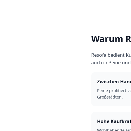
Warum Re
Resofa bedient Ku
auch in Peine un
Zwischen Han
Peine profitiert 
Großstädten.
Hohe Kaufkraf
Wohlhabende Ein