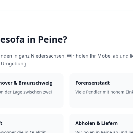
sofa in Peine?
nden in ganz Niedersachsen. Wir holen Ihr Möbel ab und l
d Umgebung.
nover & Braunschweig
Forensenstadt
von der Lage zwischen zwei
Viele Pendler mit hohem Ei
t
Abholen & Liefern
wohner die in Qualität
Wir holen in Peine ab und li