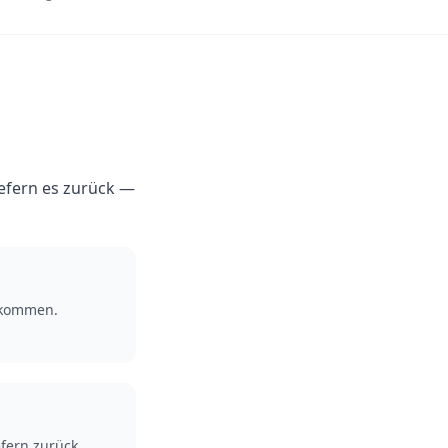
iefern es zurück —
nkommen.
efern zurück.