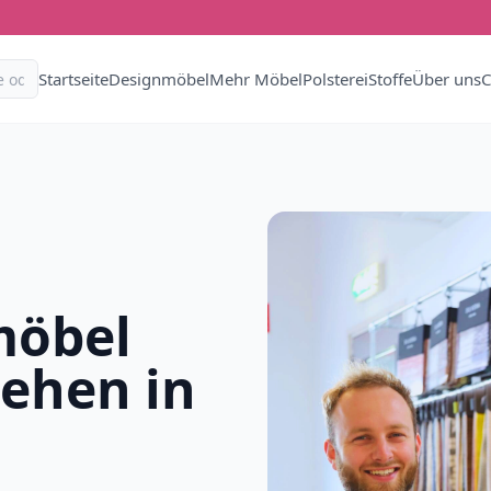
Startseite
Designmöbel
Mehr Möbel
Polsterei
Stoffe
Über uns
C
möbel
iehen in