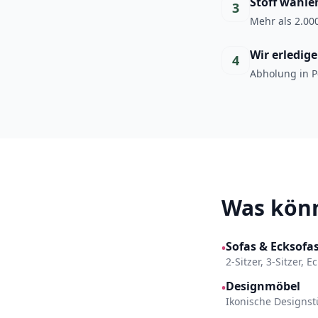
Stoff wähle
3
Mehr als 2.000
Wir erledig
4
Abholung in P
Was könn
Sofas & Ecksofa
•
2-Sitzer, 3-Sitzer, 
Designmöbel
•
Ikonische Designst