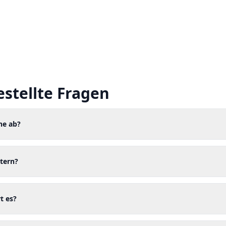
estellte Fragen
ne ab?
tern?
t es?