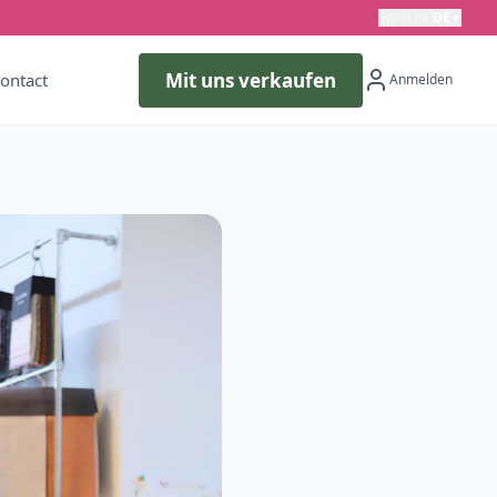
Sprache
:
DE
▼
Mit uns verkaufen
ontact
Anmelden