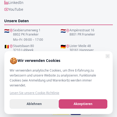
LinkedIn
YouTube
Unsere Daten
🇳🇱
Sexbierumerweg 1
🇳🇱
Ampèrestraat 16
8802 PK Franeker
8801 PR Franeker
Mo–Fr: 09:00 – 17:00
🇧🇪
Staatsbaan 80
🇩🇪
Lister Meile 48
3210 Lubbeek
30161 Hannover
Mo–Fr: 10:00 – 17:00
Mo–Fr: 10:00 – 17:00
🍪
Wir verwenden Cookies
0517-700521
Wir verwenden analytische Cookies, um Ihre Erfahrung zu
verbessern und unsere Website zu analysieren. Funktionale
info@resofa.nl
Cookies (wie Anmeldung und Warenkorb) werden immer
verwendet.
Lesen Sie unsere Cookie-Richtlinie
Ablehnen
Akzeptieren
©
2026
– resofa.com |
Alle Rechte vorbehalten.
Wir akzeptieren
VISA