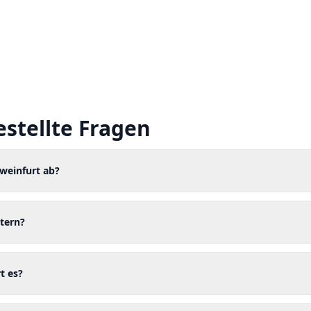
estellte Fragen
hweinfurt ab?
tern?
t es?