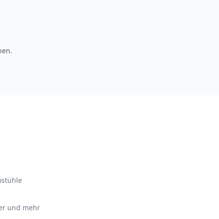
hen.
ostühle
ter und mehr