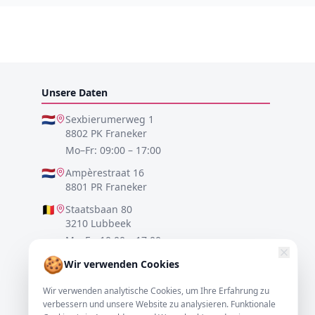
Unsere Daten
🇳🇱
Sexbierumerweg 1
8802 PK Franeker
Mo–Fr: 09:00 – 17:00
🇳🇱
Ampèrestraat 16
8801 PR Franeker
🇧🇪
Staatsbaan 80
3210 Lubbeek
Mo–Fr: 10:00 – 17:00
🍪
🇩🇪
Lister Meile 48
Wir verwenden Cookies
30161 Hannover
Wir verwenden analytische Cookies, um Ihre Erfahrung zu
Mo–Fr: 10:00 – 17:00
verbessern und unsere Website zu analysieren. Funktionale