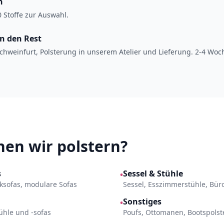
n
 Stoffe zur Auswahl.
en den Rest
chweinfurt, Polsterung in unserem Atelier und Lieferung. 2-4 Woc
en wir polstern?
s
Sessel & Stühle
•
Ecksofas, modulare Sofas
Sessel, Esszimmerstühle, Bür
Sonstiges
•
ühle und -sofas
Poufs, Ottomanen, Bootspols