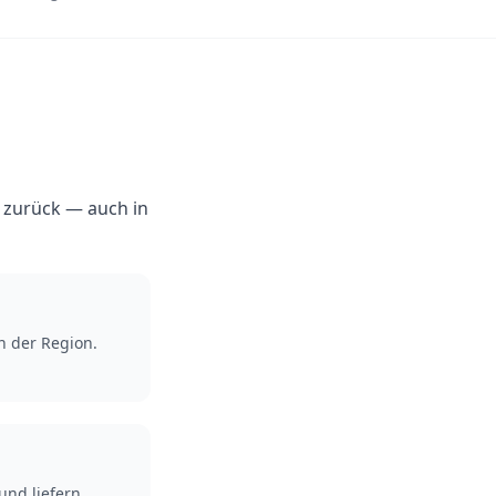
s zurück — auch in
n der Region.
und liefern