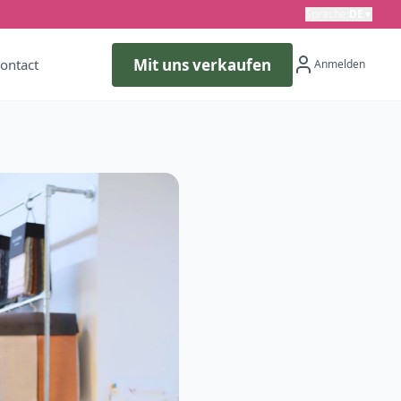
Sprache
:
DE
▼
Mit uns verkaufen
ontact
Anmelden