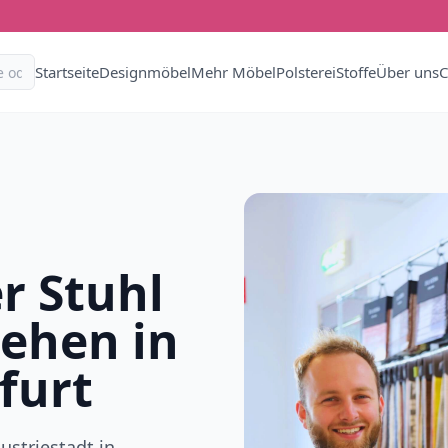
Startseite
Designmöbel
Mehr Möbel
Polsterei
Stoffe
Über uns
C
r Stuhl
iehen in
furt
ustriestadt in