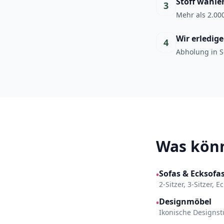
Stoff wähle
3
Mehr als 2.000
Wir erledig
4
Abholung in S
Was könn
Sofas & Ecksofa
•
2-Sitzer, 3-Sitzer, 
Designmöbel
•
Ikonische Designst