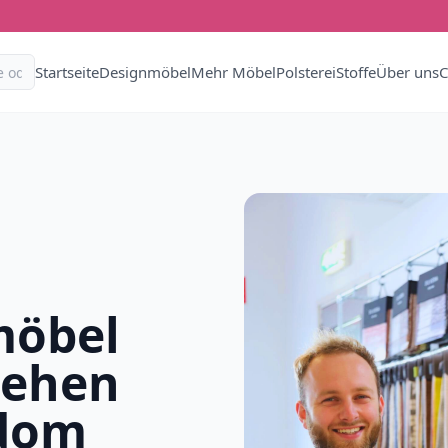
Startseite
Designmöbel
Mehr Möbel
Polsterei
Stoffe
Über uns
C
möbel
iehen
edom