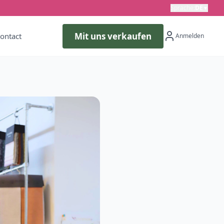
Sprache
:
DE
▼
Mit uns verkaufen
ontact
Anmelden