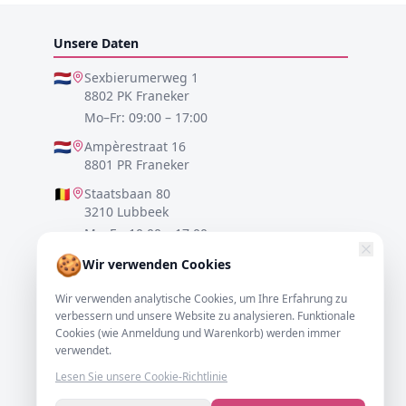
Unsere Daten
🇳🇱
Sexbierumerweg 1
8802 PK Franeker
Mo–Fr: 09:00 – 17:00
🇳🇱
Ampèrestraat 16
8801 PR Franeker
🇧🇪
Staatsbaan 80
3210 Lubbeek
Mo–Fr: 10:00 – 17:00
🍪
🇩🇪
Lister Meile 48
Wir verwenden Cookies
30161 Hannover
Wir verwenden analytische Cookies, um Ihre Erfahrung zu
Mo–Fr: 10:00 – 17:00
verbessern und unsere Website zu analysieren. Funktionale
Cookies (wie Anmeldung und Warenkorb) werden immer
0517-700521
verwendet.
info@resofa.nl
Lesen Sie unsere Cookie-Richtlinie