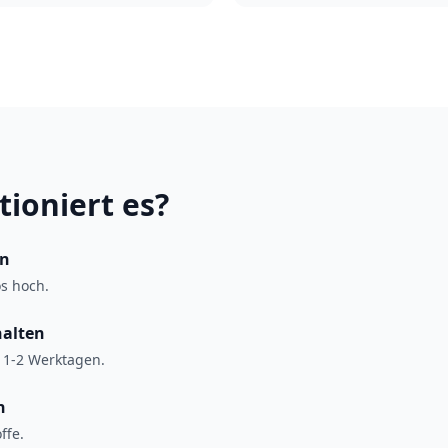
tioniert es?
en
os hoch.
halten
 1-2 Werktagen.
n
ffe.