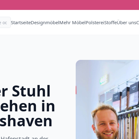
Startseite
Designmöbel
Mehr Möbel
Polsterei
Stoffe
Über uns
C
r Stuhl
iehen in
shaven
 Hafenstadt an der