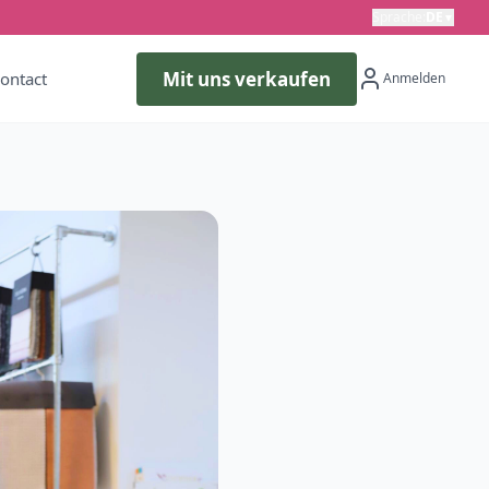
Sprache
:
DE
▼
Mit uns verkaufen
ontact
Anmelden