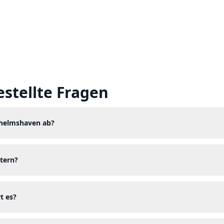
estellte Fragen
lhelmshaven ab?
tern?
t es?