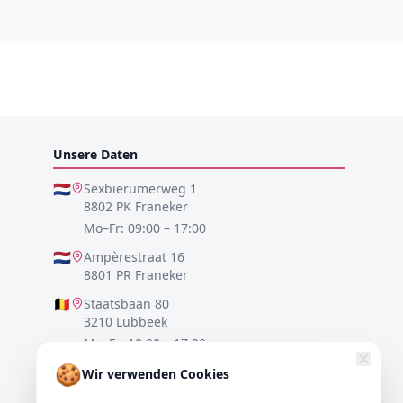
Unsere Daten
🇳🇱
Sexbierumerweg 1
8802 PK Franeker
Mo–Fr: 09:00 – 17:00
🇳🇱
Ampèrestraat 16
8801 PR Franeker
🇧🇪
Staatsbaan 80
3210 Lubbeek
Mo–Fr: 10:00 – 17:00
🍪
🇩🇪
Lister Meile 48
Wir verwenden Cookies
30161 Hannover