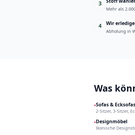
Stoff wähle
3
Mehr als 2.000
Wir erledig
4
Abholung in W
Was könn
Sofas & Ecksofa
•
2-Sitzer, 3-Sitzer, 
Designmöbel
•
Ikonische Designst