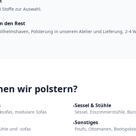
n
 Stoffe zur Auswahl.
en den Rest
ilhelmshaven, Polsterung in unserem Atelier und Lieferung. 2-4 
en wir polstern?
s
Sessel & Stühle
•
Ecksofas, modulare Sofas
Sessel, Esszimmerstühle, Bür
Sonstiges
•
ühle und -sofas
Poufs, Ottomanen, Bootspols