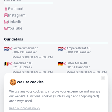
Facebook
Instagram
LinkedIn
YouTube
Our details
🇳🇱
Sexbierumerweg 1
🇳🇱
Ampèrestraat 16
8802 PK Franeker
8801 PR Franeker
Mon–Fri: 09:00 AM – 5:00 PM
🇧🇪
Staatsbaan 80
🇩🇪
Lister Meile 48
3210 Lubbeek
30161 Hannover
Mon–Fri: 10:00 AM – 5:00 PM
Mon–Fri: 10:00 AM – 5:00 PM
🍪
We use cookies
0517-700521
We use analytics cookies to improve your experience and analyze
info@resofa.nl
our website. Functional cookies (such as login and shopping cart)
are always used.
Read our cookie policy