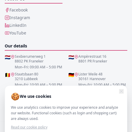
Facebook
Instagram
LinkedIn
YouTube
Our details
🇳🇱
Sexbierumerweg 1
🇳🇱
Ampèrestraat 16
8802 PK Franeker
8801 PR Franeker
Mon–Fri: 09:00 AM – 5:00 PM
🇧🇪
Staatsbaan 80
🇩🇪
Lister Meile 48
3210 Lubbeek
30161 Hannover
Mon–Fri: 10:00 AM – 5:00 PM
Mon–Fri: 10:00 AM – 5:00 PM
🍪
We use cookies
0517-700521
We use analytics cookies to improve your experience and analyze
info@resofa.nl
our website. Functional cookies (such as login and shopping cart)
are always used.
Read our cookie policy