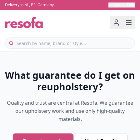
Delivery in NL, BE, Germany
Language
:
EN
▼
What guarantee do I get on
reupholstery?
Quality and trust are central at Resofa. We guarantee
our upholstery work and use only high-quality
materials.