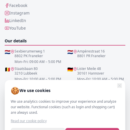
Facebook
Instagram
LinkedIn
YouTube
Our details
🇳🇱
Sexbierumerweg 1
🇳🇱
Ampèrestraat 16
8802 PK Franeker
8801 PR Franeker
Mon–Fri: 09:00 AM – 5:00 PM
🇧🇪
Staatsbaan 80
🇩🇪
Lister Meile 48
3210 Lubbeek
30161 Hannover
Mon–Fri: 10:00 AM – 5:00 PM
Mon–Fri: 10:00 AM – 5:00 PM
🍪
We use cookies
0517-700521
We use analytics cookies to improve your experience and analyze
info@resofa.nl
our website. Functional cookies (such as login and shopping cart)
are always used.
Read our cookie policy