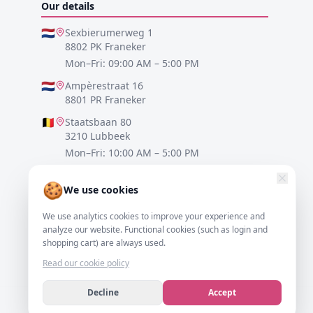
Our details
🇳🇱
Sexbierumerweg 1
8802 PK Franeker
Mon–Fri: 09:00 AM – 5:00 PM
🇳🇱
Ampèrestraat 16
8801 PR Franeker
🇧🇪
Staatsbaan 80
3210 Lubbeek
Mon–Fri: 10:00 AM – 5:00 PM
🇩🇪
Lister Meile 48
🍪
30161 Hannover
We use cookies
Mon–Fri: 10:00 AM – 5:00 PM
We use analytics cookies to improve your experience and
analyze our website. Functional cookies (such as login and
0517-700521
shopping cart) are always used.
info@resofa.nl
Read our cookie policy
Decline
Accept
We accept
VISA