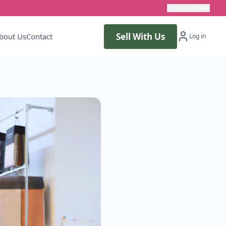
Language
:
EN
▼
Sell With Us
bout Us
Contact
Log in