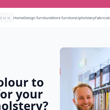
Home
Design furniture
More furniture
Upholstery
Fabrics
A
olour to
or your
olstery?