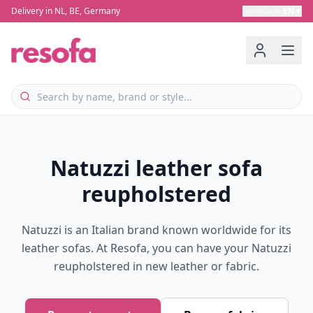
Delivery in NL, BE, Germany
Language
:
EN
▼
Natuzzi leather sofa
reupholstered
Natuzzi is an Italian brand known worldwide for its
leather sofas. At Resofa, you can have your Natuzzi
reupholstered in new leather or fabric.