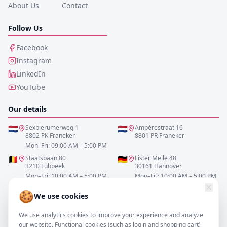
About Us
Contact
Follow Us
Facebook
Instagram
LinkedIn
YouTube
Our details
🇳🇱
Sexbierumerweg 1
🇳🇱
Ampèrestraat 16
8802 PK Franeker
8801 PR Franeker
Mon–Fri: 09:00 AM – 5:00 PM
🇧🇪
Staatsbaan 80
🇩🇪
Lister Meile 48
3210 Lubbeek
30161 Hannover
Mon–Fri: 10:00 AM – 5:00 PM
Mon–Fri: 10:00 AM – 5:00 PM
🍪
We use cookies
0517-700521
We use analytics cookies to improve your experience and analyze
info@resofa.nl
our website. Functional cookies (such as login and shopping cart)