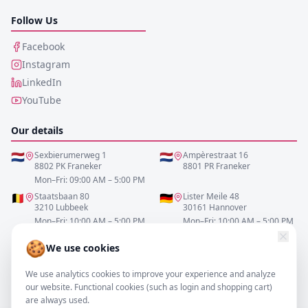
Follow Us
Facebook
Instagram
LinkedIn
YouTube
Our details
🇳🇱
Sexbierumerweg 1
🇳🇱
Ampèrestraat 16
8802 PK Franeker
8801 PR Franeker
Mon–Fri: 09:00 AM – 5:00 PM
🇧🇪
Staatsbaan 80
🇩🇪
Lister Meile 48
3210 Lubbeek
30161 Hannover
Mon–Fri: 10:00 AM – 5:00 PM
Mon–Fri: 10:00 AM – 5:00 PM
🍪
We use cookies
0517-700521
We use analytics cookies to improve your experience and analyze
info@resofa.nl
our website. Functional cookies (such as login and shopping cart)
are always used.