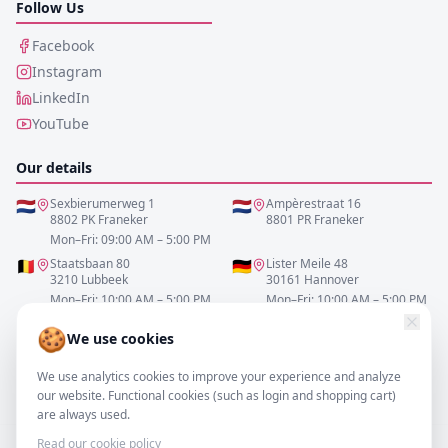
Follow Us
Facebook
Instagram
LinkedIn
YouTube
Our details
🇳🇱
Sexbierumerweg 1
🇳🇱
Ampèrestraat 16
8802 PK Franeker
8801 PR Franeker
Mon–Fri: 09:00 AM – 5:00 PM
🇧🇪
Staatsbaan 80
🇩🇪
Lister Meile 48
3210 Lubbeek
30161 Hannover
Mon–Fri: 10:00 AM – 5:00 PM
Mon–Fri: 10:00 AM – 5:00 PM
🍪
We use cookies
0517-700521
We use analytics cookies to improve your experience and analyze
info@resofa.nl
our website. Functional cookies (such as login and shopping cart)
are always used.
Read our cookie policy