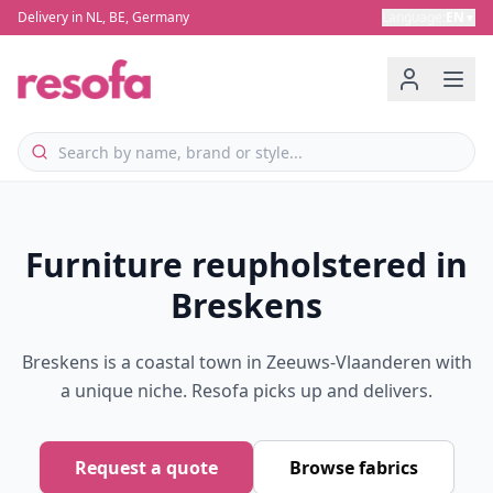
Delivery in NL, BE, Germany
Language
:
EN
▼
Furniture reupholstered in
Breskens
Breskens is a coastal town in Zeeuws-Vlaanderen with
a unique niche. Resofa picks up and delivers.
Request a quote
Browse fabrics