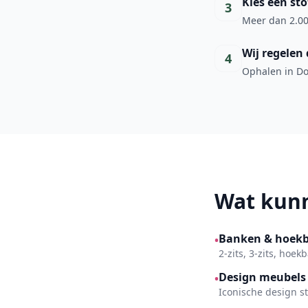
Kies een sto
3
Meer dan 2.00
Wij regelen 
4
Ophalen in Dor
Wat kunn
Banken & hoek
•
2-zits, 3-zits, hoe
Design meubels
•
Iconische design s