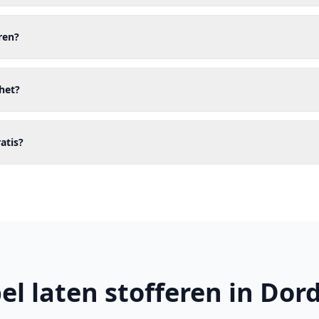
ren?
het?
ratis?
l laten stofferen in Dor