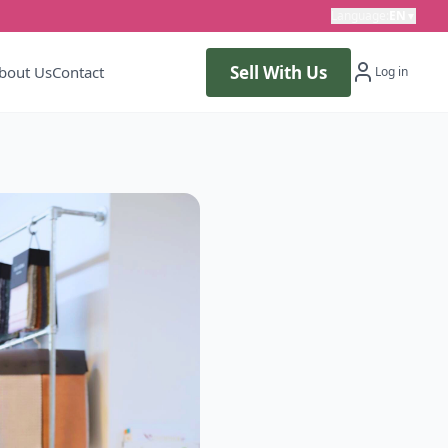
Language
:
EN
▼
Sell With Us
bout Us
Contact
Log in