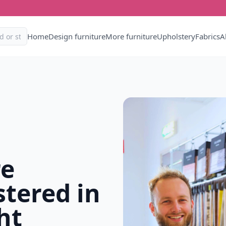
Home
Design furniture
More furniture
Upholstery
Fabrics
A
re
tered in
ht