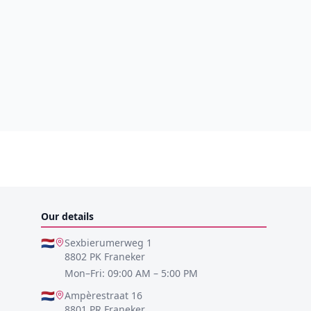
Our details
🇳🇱
Sexbierumerweg 1
8802 PK Franeker
Mon–Fri: 09:00 AM – 5:00 PM
🇳🇱
Ampèrestraat 16
8801 PR Franeker