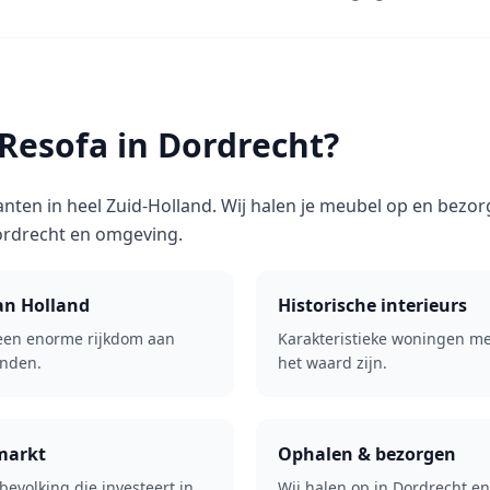
esofa in Dordrecht?
anten in heel Zuid-Holland. Wij halen je meubel op en bezo
ordrecht en omgeving.
an Holland
Historische interieurs
 een enorme rijkdom aan
Karakteristieke woningen m
nden.
het waard zijn.
markt
Ophalen & bezorgen
 bevolking die investeert in
Wij halen op in Dordrecht e