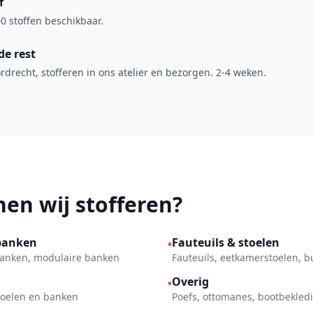
f
0 stoffen beschikbaar.
de rest
drecht, stofferen in ons atelier en bezorgen. 2-4 weken.
en wij stofferen?
banken
Fauteuils & stoelen
•
kbanken, modulaire banken
Fauteuils, eetkamerstoelen, 
Overig
•
toelen en banken
Poefs, ottomanes, bootbekled