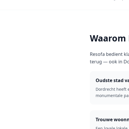
Waarom R
Resofa bedient kl
terug — ook in D
Oudste stad v
Dordrecht heeft
monumentale pa
Trouwe woon
Een loyale lokale