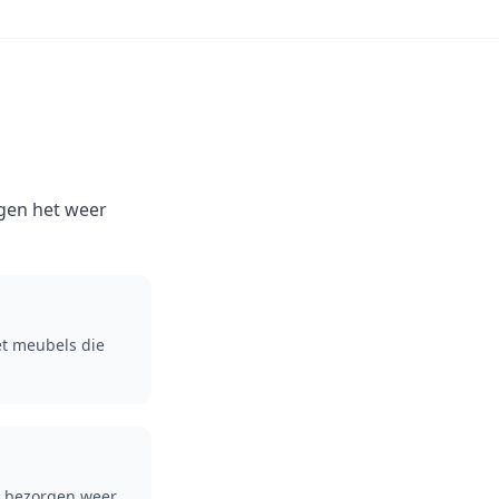
rgen het weer
et meubels die
n bezorgen weer