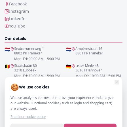
Facebook
Instagram
LinkedIn
YouTube
Our details
🇳🇱
Sexbierumerweg 1
🇳🇱
Ampèrestraat 16
8802 PK Franeker
8801 PR Franeker
Mon–Fri: 09:00 AM – 5:00 PM
🇧🇪
Staatsbaan 80
🇩🇪
Lister Meile 48
3210 Lubbeek
30161 Hannover
Mon–Fri: 10:00 AM – 5:00 PM
Mon–Fri: 10:00 AM – 5:00 PM
🍪
We use cookies
0517-700521
We use analytics cookies to improve your experience and analyze
info@resofa.nl
our website. Functional cookies (such as login and shopping cart)
are always used.
Read our cookie policy