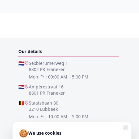
Our details
🇳🇱
Sexbierumerweg 1
8802 PK Franeker
Mon–Fri: 09:00 AM – 5:00 PM
🇳🇱
Ampèrestraat 16
8801 PR Franeker
🇧🇪
Staatsbaan 80
3210 Lubbeek
Mon–Fri: 10:00 AM – 5:00 PM
🇩🇪
Lister Meile 48
🍪
30161 Hannover
We use cookies