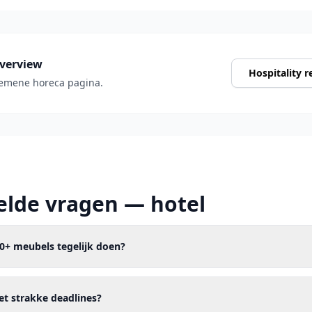
overview
Hospitality 
gemene horeca pagina.
elde vragen — hotel
00+ meubels tegelijk doen?
et strakke deadlines?