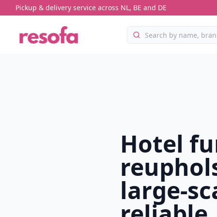
Pickup & delivery service across NL, BE and DE
Hotel fu
reuphol
large-sc
reliable