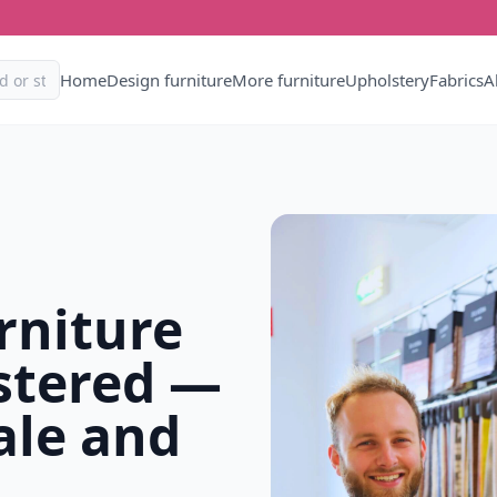
Home
Design furniture
More furniture
Upholstery
Fabrics
A
rniture
stered —
ale and