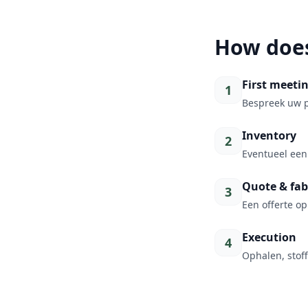
How does
First meeti
1
Bespreek uw p
Inventory
2
Eventueel een 
Quote & fab
3
Een offerte op
Execution
4
Ophalen, stof