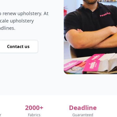
o renew upholstery. At
scale upholstery
adlines.
Contact us
2000+
Deadline
r
Fabrics
Guaranteed