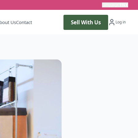
Language
:
EN
▼
Sell With Us
bout Us
Contact
Log in