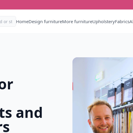
Home
Design furniture
More furniture
Upholstery
Fabrics
A
or
ts and
rs