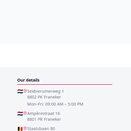
Our details
🇳🇱
Sexbierumerweg 1
8802 PK Franeker
Mon–Fri: 09:00 AM – 5:00 PM
🇳🇱
Ampèrestraat 16
8801 PR Franeker
🇧🇪
Staatsbaan 80