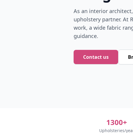
As an interior architect
upholstery partner. At 
work, a wide fabric ran
guidance.
Contact us
Br
1300+
Upholsteries/yea