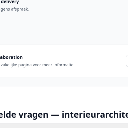
 delivery
lgens afspraak.
laboration
 zakelijke pagina voor meer informatie.
elde vragen — interieurarchit