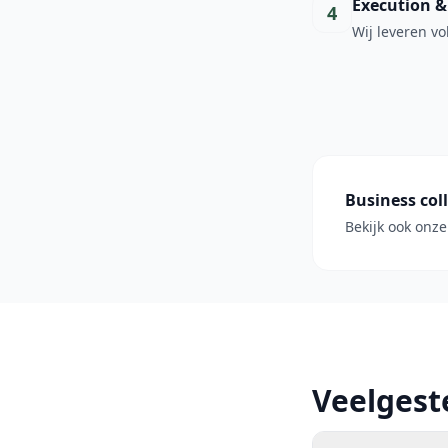
Execution &
4
Wij leveren vo
Business col
Bekijk ook onze
Veelgest