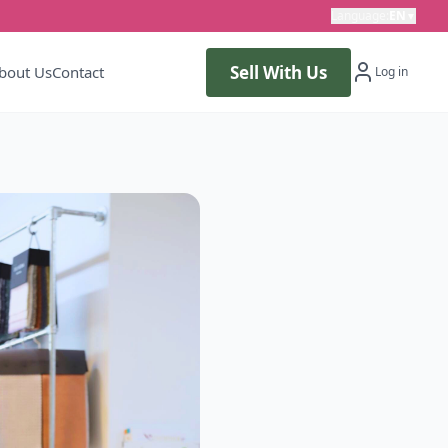
Language
:
EN
▼
Sell With Us
bout Us
Contact
Log in