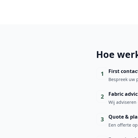
Hoe wer
First contac
1
Bespreek uw p
Fabric advic
2
Wij adviseren 
Quote & pl
3
Een offerte o