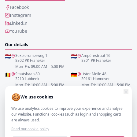
Facebook
Instagram
LinkedIn
YouTube
Our details
🇳🇱
Sexbierumerweg 1
🇳🇱
Ampèrestraat 16
8802 PK Franeker
8801 PR Franeker
Mon–Fri: 09:00 AM – 5:00 PM
🇧🇪
Staatsbaan 80
🇩🇪
Lister Meile 48
3210 Lubbeek
30161 Hannover
Mon–Fri: 10:00 AM – 5:00 PM
Mon–Fri: 10:00 AM – 5:00 PM
🍪
We use cookies
0517-700521
We use analytics cookies to improve your experience and analyze
info@resofa.nl
our website. Functional cookies (such as login and shopping cart)
are always used.
Read our cookie policy