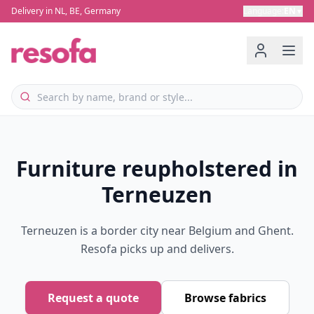
Delivery in NL, BE, Germany
Language
:
EN
▼
Furniture reupholstered in
Terneuzen
Terneuzen is a border city near Belgium and Ghent.
Resofa picks up and delivers.
Request a quote
Browse fabrics