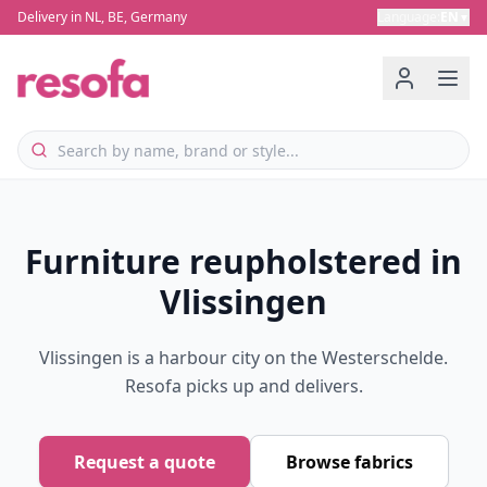
Delivery in NL, BE, Germany
Language
:
EN
▼
Furniture reupholstered in
Vlissingen
Vlissingen is a harbour city on the Westerschelde.
Resofa picks up and delivers.
Request a quote
Browse fabrics