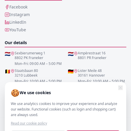
Facebook
Instagram
LinkedIn
YouTube
Our details
🇳🇱
Sexbierumerweg 1
🇳🇱
Ampèrestraat 16
8802 PK Franeker
8801 PR Franeker
Mon–Fri: 09:00 AM – 5:00 PM
🇧🇪
Staatsbaan 80
🇩🇪
Lister Meile 48
3210 Lubbeek
30161 Hannover
Mon–Fri: 10:00 AM – 5:00 PM
Mon–Fri: 10:00 AM – 5:00 PM
🍪
We use cookies
0517-700521
We use analytics cookies to improve your experience and analyze
info@resofa.nl
our website. Functional cookies (such as login and shopping cart)
are always used.
Read our cookie policy