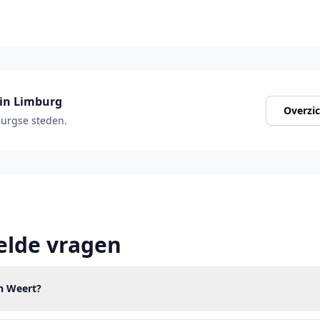
 in Limburg
Overzi
burgse steden.
elde vragen
in Weert?