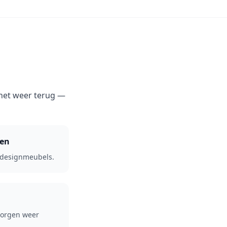
 het weer terug —
gen
designmeubels.
zorgen weer