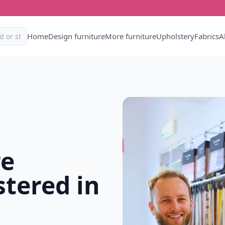
Home
Design furniture
More furniture
Upholstery
Fabrics
A
re
tered in