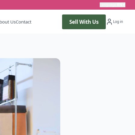
Language
:
EN
▼
Sell With Us
bout Us
Contact
Log in