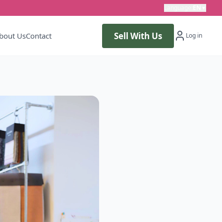
Language
:
EN
▼
Sell With Us
bout Us
Contact
Log in