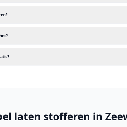
ren?
het?
ratis?
el laten stofferen in Zee