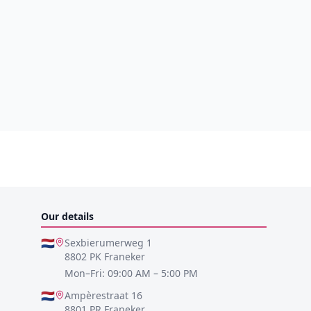
Our details
🇳🇱
Sexbierumerweg 1
8802 PK Franeker
Mon–Fri: 09:00 AM – 5:00 PM
🇳🇱
Ampèrestraat 16
8801 PR Franeker