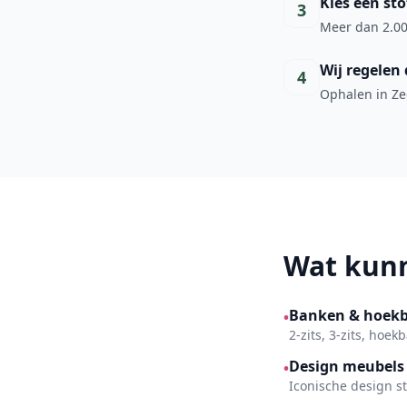
Kies een sto
3
Meer dan 2.00
Wij regelen 
4
Ophalen in Zee
Wat kunn
Banken & hoek
•
2-zits, 3-zits, hoe
Design meubels
•
Iconische design s