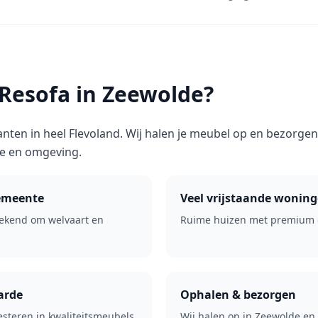
esofa in Zeewolde?
anten in heel Flevoland. Wij halen je meubel op en bezorge
e en omgeving.
emeente
Veel vrijstaande wonin
bekend om welvaart en
Ruime huizen met premium 
arde
Ophalen & bezorgen
esteren in kwaliteitsmeubels.
Wij halen op in Zeewolde e