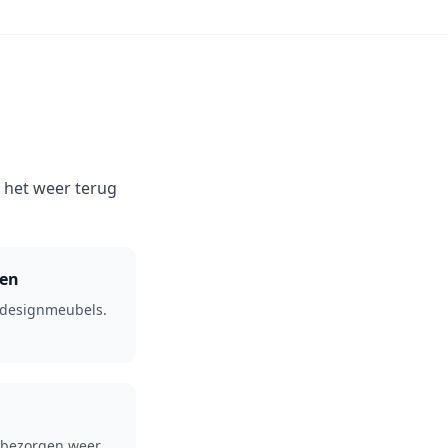
n het weer terug
gen
designmeubels.
n bezorgen weer