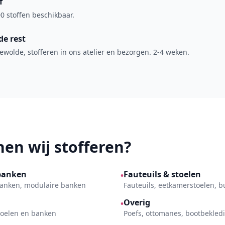
f
0 stoffen beschikbaar.
de rest
wolde, stofferen in ons atelier en bezorgen. 2-4 weken.
en wij stofferen?
banken
Fauteuils & stoelen
•
kbanken, modulaire banken
Fauteuils, eetkamerstoelen, 
Overig
•
toelen en banken
Poefs, ottomanes, bootbekled