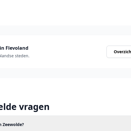
in Flevoland
Overzich
volandse steden.
elde vragen
in Zeewolde?