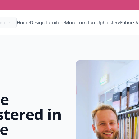
Home
Design furniture
More furniture
Upholstery
Fabrics
A
re
tered in
e