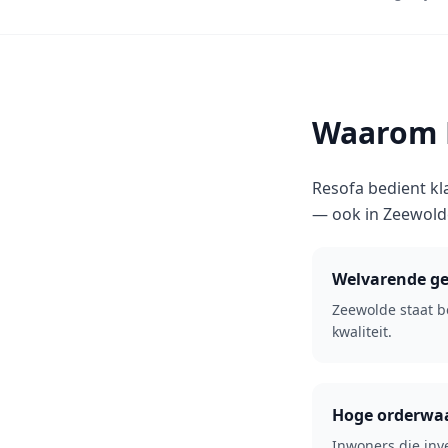
Waarom R
Resofa bedient kl
— ook in Zeewold
Welvarende g
Zeewolde staat 
kwaliteit.
Hoge orderwa
Inwoners die inv