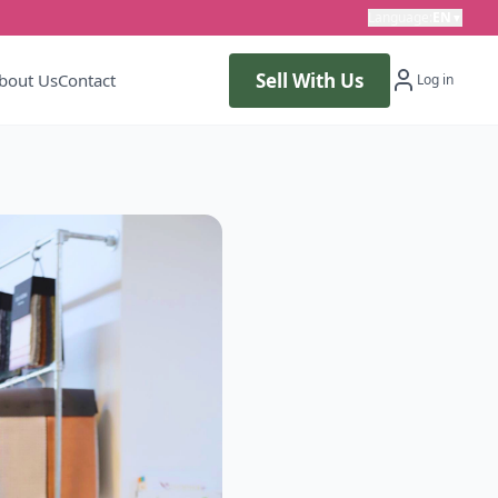
Language
:
EN
▼
Sell With Us
bout Us
Contact
Log in