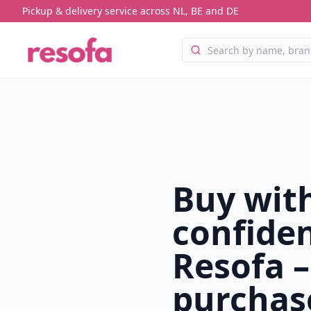
Pickup & delivery service across NL, BE and DE
Buy wit
confiden
Resofa –
purchas