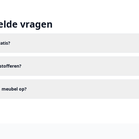
elde vragen
ratis?
stofferen?
jn meubel op?