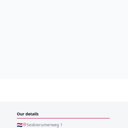
Our details
🇳🇱
Sexbierumerweg 1