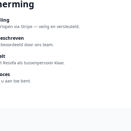
herming
ling
rlopen via Stripe — veilig en versleuteld.
beschreven
 beoordeeld door ons team.
elt
at Resofa als tussenpersoon klaar.
oces
 u aan toe bent.