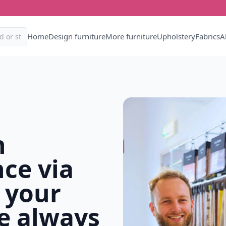
Home
Design furniture
More furniture
Upholstery
Fabrics
A
h
ce via
 your
e always