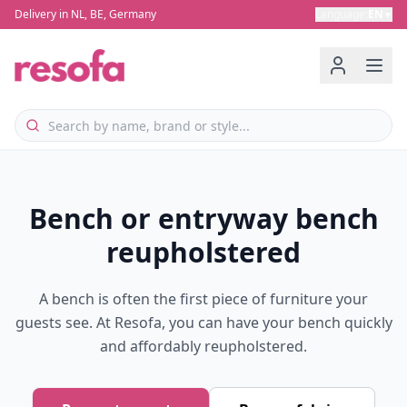
Delivery in NL, BE, Germany
Language
:
EN
▼
Bench or entryway bench
reupholstered
A bench is often the first piece of furniture your
guests see. At Resofa, you can have your bench quickly
and affordably reupholstered.