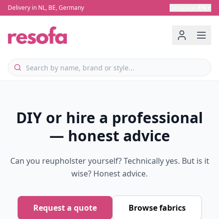
Delivery in NL, BE, Germany
Language
:
EN
▼
DIY or hire a professional
— honest advice
Can you reupholster yourself? Technically yes. But is it
wise? Honest advice.
Request a quote
Browse fabrics