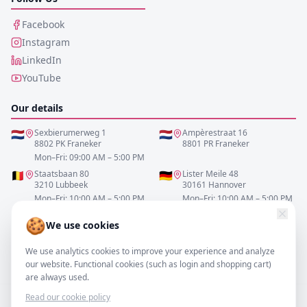
Facebook
Instagram
LinkedIn
YouTube
Our details
🇳🇱
Sexbierumerweg 1
🇳🇱
Ampèrestraat 16
8802 PK Franeker
8801 PR Franeker
Mon–Fri: 09:00 AM – 5:00 PM
🇧🇪
Staatsbaan 80
🇩🇪
Lister Meile 48
3210 Lubbeek
30161 Hannover
Mon–Fri: 10:00 AM – 5:00 PM
Mon–Fri: 10:00 AM – 5:00 PM
🍪
We use cookies
0517-700521
We use analytics cookies to improve your experience and analyze
info@resofa.nl
our website. Functional cookies (such as login and shopping cart)
are always used.
Read our cookie policy