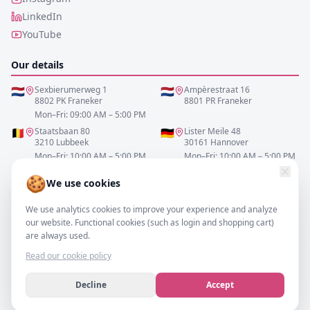
LinkedIn
YouTube
Our details
🇳🇱
Sexbierumerweg 1
🇳🇱
Ampèrestraat 16
8802 PK Franeker
8801 PR Franeker
Mon–Fri: 09:00 AM – 5:00 PM
🇧🇪
Staatsbaan 80
🇩🇪
Lister Meile 48
3210 Lubbeek
30161 Hannover
Mon–Fri: 10:00 AM – 5:00 PM
Mon–Fri: 10:00 AM – 5:00 PM
🍪
We use cookies
0517-700521
We use analytics cookies to improve your experience and analyze
info@resofa.nl
our website. Functional cookies (such as login and shopping cart)
are always used.
Read our cookie policy
Decline
Accept
©
2026
– resofa.com |
All rights reserved.
We accept
VISA