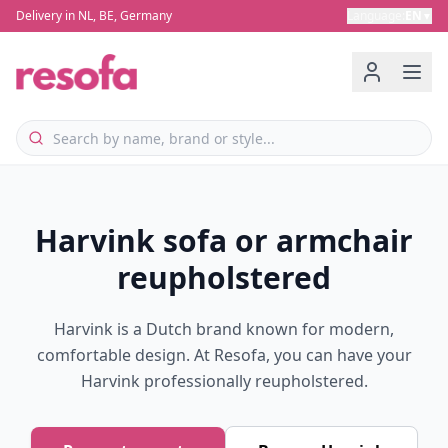
Delivery in NL, BE, Germany
Language
:
EN
▼
Harvink sofa or armchair
reupholstered
Harvink is a Dutch brand known for modern,
comfortable design. At Resofa, you can have your
Harvink professionally reupholstered.