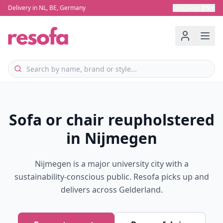
Delivery in NL, BE, Germany
Language
:
EN
▼
Sofa or chair reupholstered
in Nijmegen
Nijmegen is a major university city with a
sustainability-conscious public. Resofa picks up and
delivers across Gelderland.