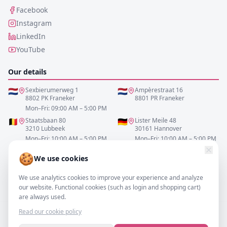
Facebook
Instagram
LinkedIn
YouTube
Our details
🇳🇱
Sexbierumerweg 1
🇳🇱
Ampèrestraat 16
8802 PK Franeker
8801 PR Franeker
Mon–Fri: 09:00 AM – 5:00 PM
🇧🇪
Staatsbaan 80
🇩🇪
Lister Meile 48
3210 Lubbeek
30161 Hannover
Mon–Fri: 10:00 AM – 5:00 PM
Mon–Fri: 10:00 AM – 5:00 PM
🍪
We use cookies
0517-700521
We use analytics cookies to improve your experience and analyze
info@resofa.nl
our website. Functional cookies (such as login and shopping cart)
are always used.
Read our cookie policy