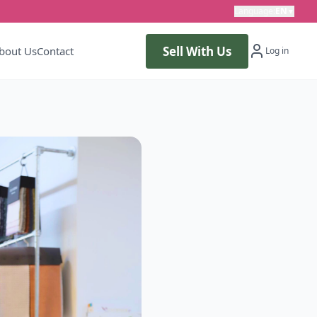
Language
:
EN
▼
Sell With Us
bout Us
Contact
Log in