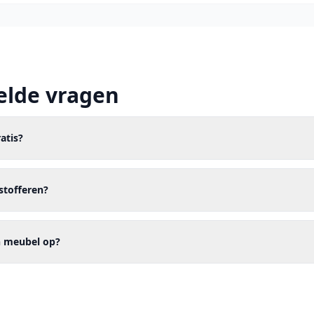
elde vragen
ratis?
stofferen?
jn meubel op?