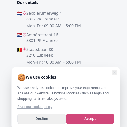
Our details
🇳🇱
Sexbierumerweg 1
8802 PK Franeker
Mon–Fri: 09:00 AM – 5:00 PM
🇳🇱
Ampèrestraat 16
8801 PR Franeker
🇧🇪
Staatsbaan 80
3210 Lubbeek
Mon–Fri: 10:00 AM – 5:00 PM
🇩🇪
Lister Meile 48
🍪
30161 Hannover
We use cookies
Mon–Fri: 10:00 AM – 5:00 PM
We use analytics cookies to improve your experience and
analyze our website. Functional cookies (such as login and
0517-700521
shopping cart) are always used.
info@resofa.nl
Read our cookie policy
Decline
Accept
We accept
VISA