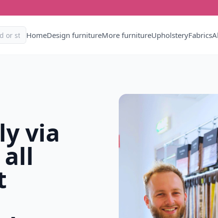
Home
Design furniture
More furniture
Upholstery
Fabrics
A
ly via
 all
t