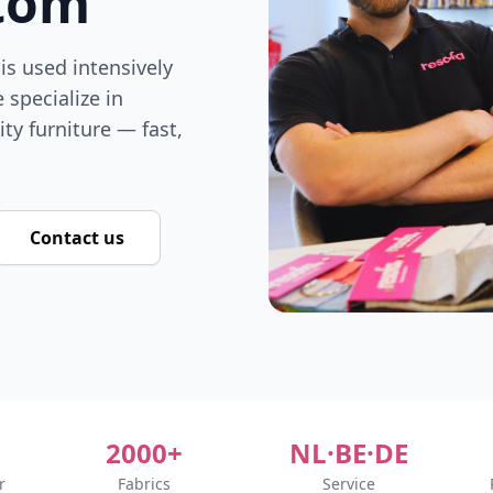
tom
 is used intensively
 specialize in
ty furniture — fast,
Contact us
2000+
NL·BE·DE
r
Fabrics
Service