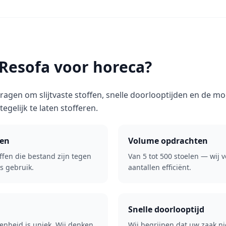
esofa voor horeca?
agen om slijtvaste stoffen, snelle doorlooptijden en de mo
tegelijk te laten stofferen.
fen
Volume opdrachten
ffen die bestand zijn tegen
Van 5 tot 500 stoelen — wij 
ks gebruik.
aantallen efficiënt.
Snelle doorlooptijd
enheid is uniek. Wij denken
Wij begrijpen dat uw zaak ni