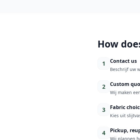
How does
Contact us
1
Beschrijf uw 
Custom quo
2
Wij maken een
Fabric choic
3
Kies uit slijtv
Pickup, reup
4
Wij plannen h