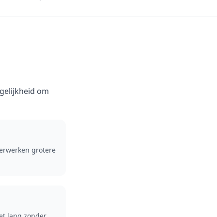
gelijkheid om
verwerken grotere
et lang zonder