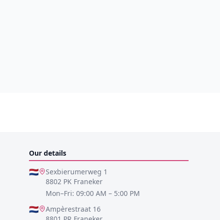
Our details
🇳🇱
Sexbierumerweg 1
8802 PK Franeker
Mon–Fri: 09:00 AM – 5:00 PM
🇳🇱
Ampèrestraat 16
8801 PR Franeker