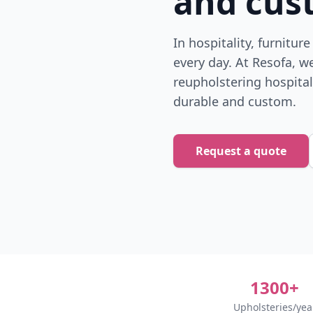
and cus
In hospitality, furniture
every day. At Resofa, we
reupholstering hospitali
durable and custom.
Request a quote
1300+
Upholsteries/yea