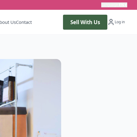
Language
:
EN
▼
Sell With Us
bout Us
Contact
Log in