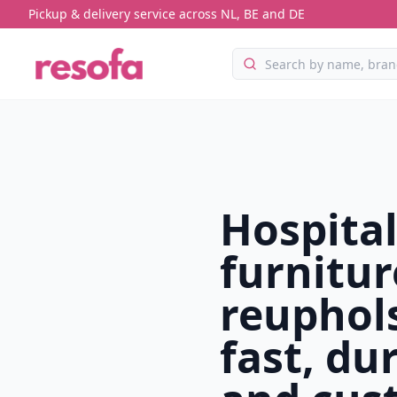
Pickup & delivery service across NL, BE and DE
Hospital
furnitur
reuphol
fast, du