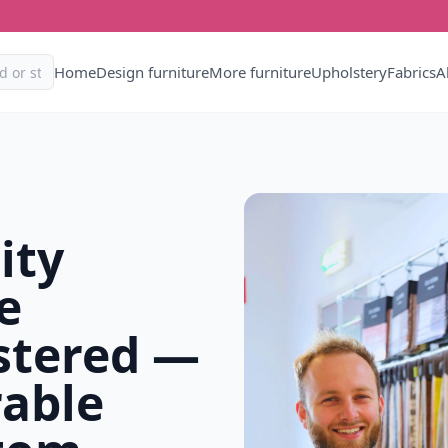
Home
Design furniture
More furniture
Upholstery
Fabrics
A
ity
e
stered —
rable