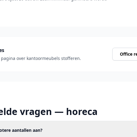
es
Office 
e pagina over kantoormeubels stofferen.
elde vragen — horeca
rotere aantallen aan?