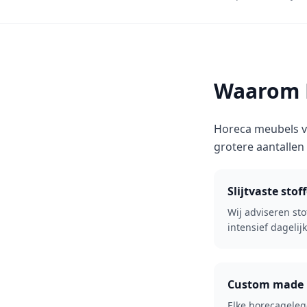
Waarom R
Horeca meubels vr
grotere aantallen 
Slijtvaste stof
Wij adviseren sto
intensief dagelij
Custom made
Elke horecageleg