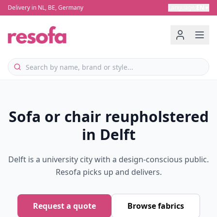
Delivery in NL, BE, Germany
Language
:
EN
▼
Sofa or chair reupholstered
in Delft
Delft is a university city with a design-conscious public.
Resofa picks up and delivers.
Request a quote
Browse fabrics