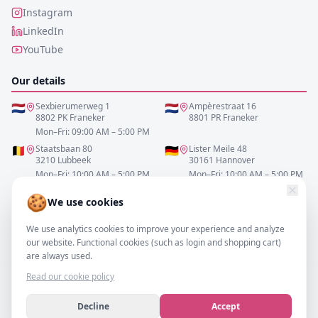
Instagram
LinkedIn
YouTube
Our details
🇳🇱
Sexbierumerweg 1
🇳🇱
Ampèrestraat 16
8802 PK Franeker
8801 PR Franeker
Mon–Fri: 09:00 AM – 5:00 PM
🇧🇪
Staatsbaan 80
🇩🇪
Lister Meile 48
3210 Lubbeek
30161 Hannover
Mon–Fri: 10:00 AM – 5:00 PM
Mon–Fri: 10:00 AM – 5:00 PM
🍪
We use cookies
0517-700521
We use analytics cookies to improve your experience and analyze
info@resofa.nl
our website. Functional cookies (such as login and shopping cart)
are always used.
Read our cookie policy
Decline
Accept
©
2026
– resofa.com |
All rights reserved.