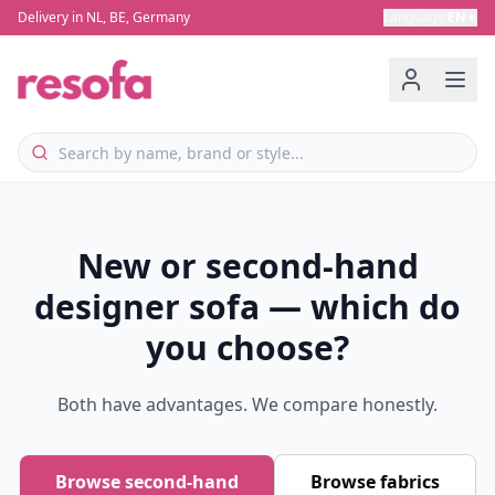
Delivery in NL, BE, Germany
Language
:
EN
▼
New or second-hand
designer sofa — which do
you choose?
Both have advantages. We compare honestly.
Browse second-hand
Browse fabrics