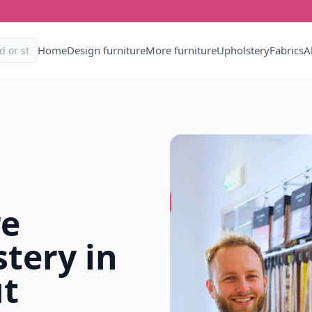
Home
Design furniture
More furniture
Upholstery
Fabrics
A
re
tery in
t