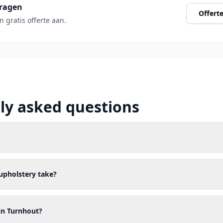
vragen
Offert
n gratis offerte aan.
ly asked questions
upholstery take?
in Turnhout?