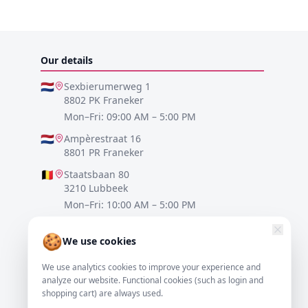
Our details
🇳🇱
Sexbierumerweg 1
8802 PK Franeker
Mon–Fri: 09:00 AM – 5:00 PM
🇳🇱
Ampèrestraat 16
8801 PR Franeker
🇧🇪
Staatsbaan 80
3210 Lubbeek
Mon–Fri: 10:00 AM – 5:00 PM
🇩🇪
Lister Meile 48
🍪
30161 Hannover
We use cookies
Mon–Fri: 10:00 AM – 5:00 PM
We use analytics cookies to improve your experience and
analyze our website. Functional cookies (such as login and
0517-700521
shopping cart) are always used.
info@resofa.nl