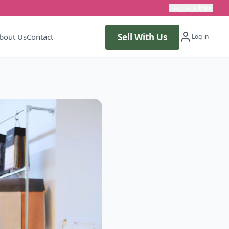
Language
:
EN
▼
Sell With Us
bout Us
Contact
Log in