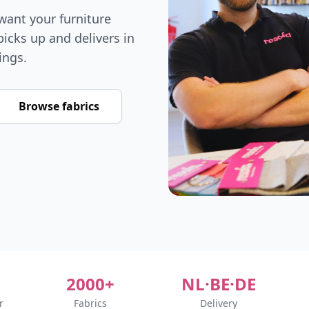
want your furniture
icks up and delivers in
ings.
Browse fabrics
2000+
NL·BE·DE
r
Fabrics
Delivery