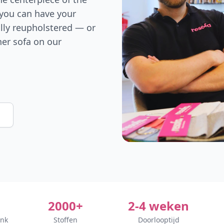
 you can have your
lly reupholstered — or
er sofa on our
2000+
2-4 weken
ank
Stoffen
Doorlooptijd