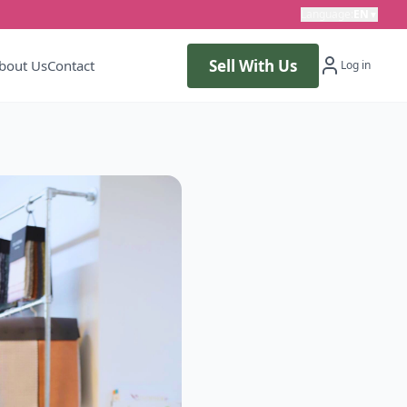
Language
:
EN
▼
Sell With Us
bout Us
Contact
Log in