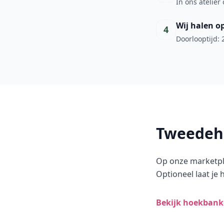
In ons atelier
Wij halen o
4
Doorlooptijd: 
Tweedeh
Op onze marketpl
Optioneel laat je 
Bekijk hoekban