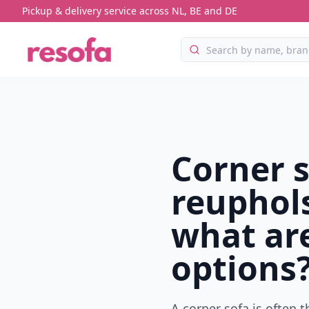
Pickup & delivery service across NL, BE and DE
Corner 
reuphol
what ar
options
A corner sofa is often t