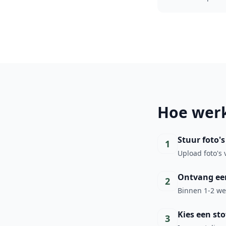
Hoe werk
Stuur foto'
1
Upload foto's 
Ontvang een
2
Binnen 1-2 wer
Kies een sto
3