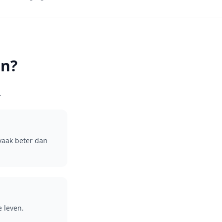
en?
.
vaak beter dan
 leven.