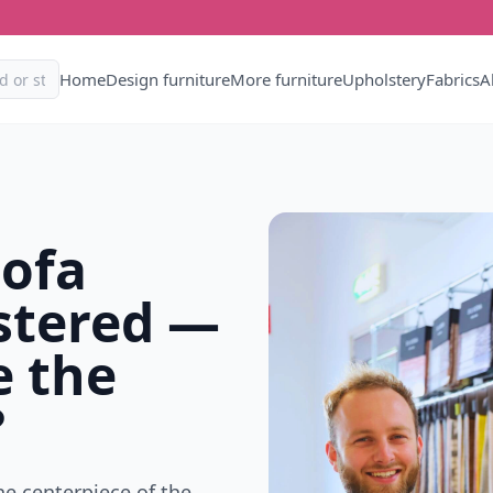
Home
Design furniture
More furniture
Upholstery
Fabrics
A
sofa
stered —
e the
?
he centerpiece of the