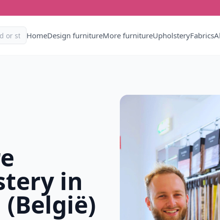
Home
Design furniture
More furniture
Upholstery
Fabrics
A
re
tery in
(België)