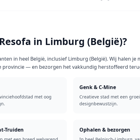
esofa in Limburg (België)?
nten in heel België, inclusief Limburg (België). Wij halen 
e provincie — en bezorgen het vakkundig herstoffeerd teru
Genk & C-Mine
vinciehoofdstad met oog
Creatieve stad met een groe
gn.
designbewustzijn.
nt-Truiden
Ophalen & bezorgen
en met een breed welvarend
In heel Belgisch-Limburg, v