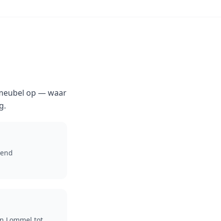
je meubel op — waar
g.
iend
an Lommel tot