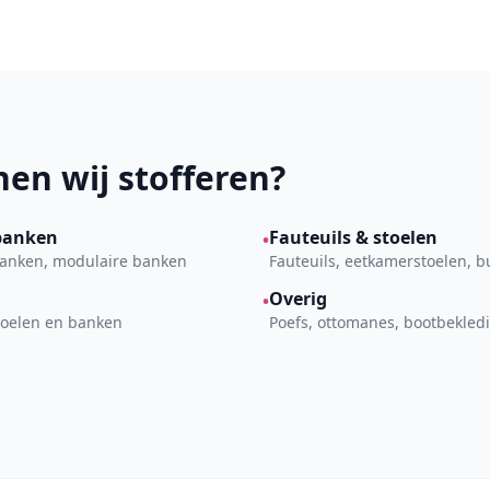
en wij stofferen?
banken
Fauteuils & stoelen
•
kbanken, modulaire banken
Fauteuils, eetkamerstoelen, 
Overig
•
toelen en banken
Poefs, ottomanes, bootbekled