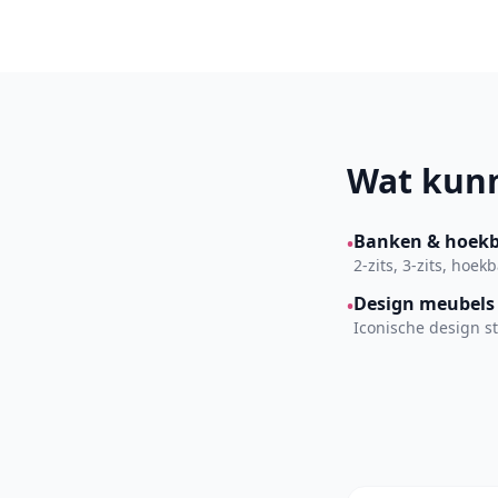
Wat kunn
Banken & hoek
•
2-zits, 3-zits, hoe
Design meubels
•
Iconische design s