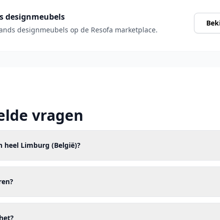
s designmeubels
Bek
ands designmeubels op de Resofa marketplace.
elde vragen
in heel Limburg (België)?
ren?
het?