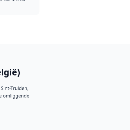
lgië)
Sint-Truiden,
le omliggende