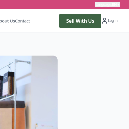
Language
:
EN
▼
Sell With Us
bout Us
Contact
Log in