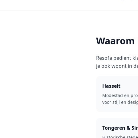
Waarom R
Resofa bedient kla
je ook woont in d
Hasselt
Modestad en pro
voor stijl en desi
Tongeren & Si
Historische sted